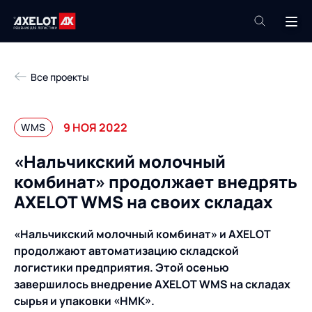
+7 (495) 961-26-09
Все проекты
Техподдержка
+7 (800) 600-68-34
9 НОЯ 2022
WMS
Компания
«Нальчикский молочный
Услуги
комбинат» продолжает внедрять
Продукты
Пресс-центр
AXELOT WMS на своих складах
Роботизация
Проекты
«Нальчикский молочный комбинат» и AXELOT
Академия
продолжают автоматизацию складской
Контакты
логистики предприятия. Этой осенью
База знаний
завершилось внедрение AXELOT WMS на складах
сырья и упаковки «НМК».
О компании