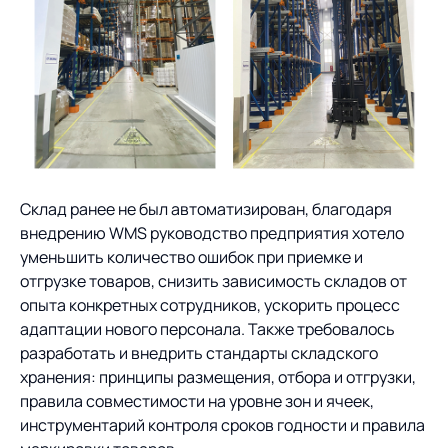
Предложение для
База знаний
учебных заведений
База знаний
Склад ранее не был автоматизирован, благодаря
внедрению WMS руководство предприятия хотело
уменьшить количество ошибок при приемке и
отгрузке товаров, снизить зависимость складов от
опыта конкретных сотрудников, ускорить процесс
адаптации нового персонала. Также требовалось
разработать и внедрить стандарты складского
хранения: принципы размещения, отбора и отгрузки,
правила совместимости на уровне зон и ячеек,
инструментарий контроля сроков годности и правила