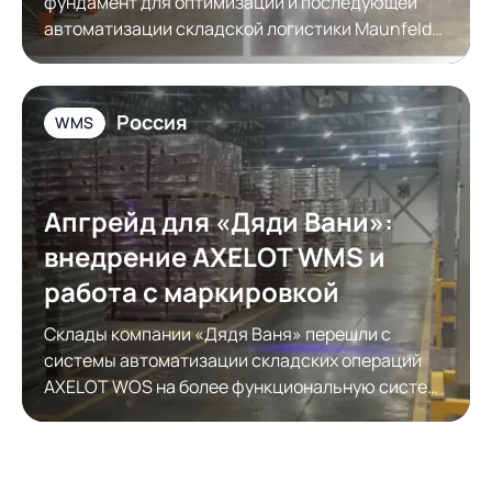
фундамент для оптимизации и последующей
автоматизации складской логистики Maunfeld
Rus
Россия
WMS
Апгрейд для «Дяди Вани»:
внедрение AXELOT WMS и
работа с маркировкой
Склады компании «Дядя Ваня» перешли с
системы автоматизации складских операций
AXELOT WOS на более функциональную систему
автоматизации складской логистики AXELOT
WMS. Модернизация обеспечила полноценную
работу с КИЗами.