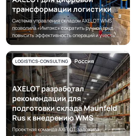
трансформации логистики
Система управления складом AXELOT WMS
позволила «Импэкс» сократить ручной труд,
повысить эффективность операций и учесть
требования контрагентов к упаковке товара
Россия
LOGISTICS-CONSULTING
AXELOT разработал
рекомендации для
подготовки склада Maunfeld
Rus к внедрению WMS
Проектная команда AXELOT заложила