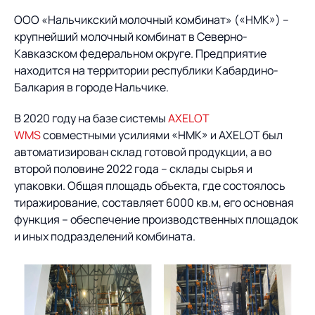
ООО «Нальчикский молочный комбинат» («НМК») –
О компании
Партнеры
Продукты
крупнейший молочный комбинат в Северно-
Кавказском федеральном округе. Предприятие
ИТ-аккредитация
Импортозамещение
находится на территории республики Кабардино-
Управление цепями
Оптимизация в цепях
Услуги
Балкария в городе Нальчике.
поставок
поставок
Карьера
Логистический
Нетворкинг и обмен
Пресс-центр
В 2020 году на базе системы
AXELOT
Управление складами
Управление двором
консалтинг
опытом вместе с AXELOT
WMS
совместными усилиями «НМК» и AXELOT был
Управление перевозками
Логистический
автоматизирован склад готовой продукции, а во
Новости
СМИ о нас
Автоматизация
Облачные сервисы
и транспортным парком
консалтинг
второй половине 2022 года – склады сырья и
процессов
Мероприятия
Архив мероприятий
упаковки. Общая площадь объекта, где состоялось
Формирование центров
Проекты
Интегрированное
Роботизация
тиражирование, составляет 6000 кв.м, его основная
Техническое оснащение
компетенций
планирование
функция – обеспечение производственных площадок
Оборудование для склада
Проекты
Контакты
и иных подразделений комбината.
Постпроектное
Управление
сопровождение
AXELOT AI
контейнерным
Контакты
Академия
терминалом