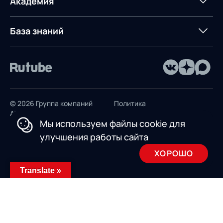
Академия
Предложение для
База знаний
учебных заведений
База знаний
© 2026 Группа компаний
Политика
AXELOT
конфиденциальности
Мы используем файлы cookie для
Пользовательское
улучшения работы сайта
соглашение
ХОРОШО
Design by INSAIM
Translate »