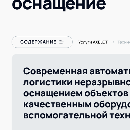
оснащение
AXELOT AI
Проекты
Контакты
Проекты
Контакты
СОДЕРЖАНИЕ
Услуги AXELOT
Техни
Современная автоматизация логистики
Современная автомат
неразрывно связана с оснащением объектов
качественным оборудованием и
логистики неразрывно
вспомогательной техникой.
оснащением объектов
качественным оборуд
вспомогательной техн