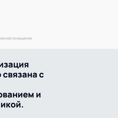
Академия
Предложение для учебных
заведений
ческое оснащение
изация
 связана с
ованием и
икой.