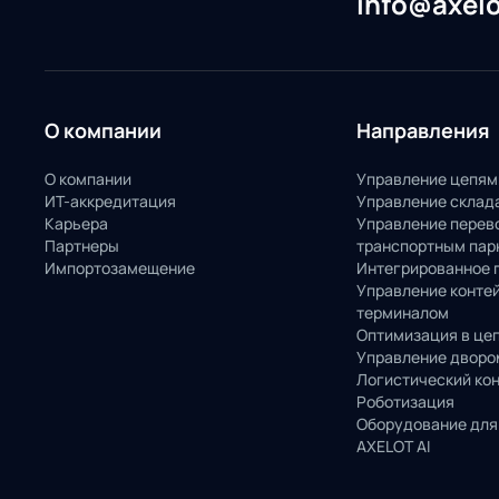
info@axelo
О компании
Направления
О компании
Управление цепям
ИТ-аккредитация
Управление склад
Карьера
Управление перев
Партнеры
транспортным пар
Импортозамещение
Интегрированное 
Управление конте
терминалом
Оптимизация в це
Управление дворо
Логистический ко
Роботизация
Оборудование для
AXELOT AI