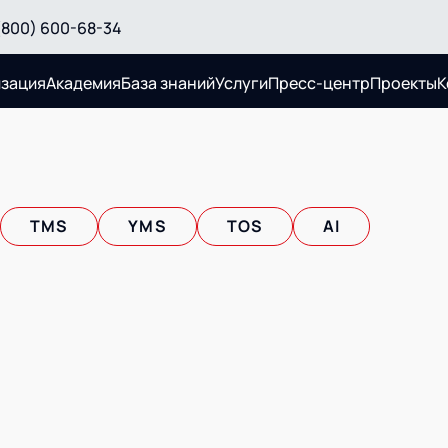
(800) 600-68-34
изация
Академия
База знаний
Услуги
Пресс-центр
Проекты
К
Услуги
TMS
YMS
TOS
AI
и поставок
Логистический консалтинг
ами
Автоматизация процессов
озками и
Техническое оснащение
ком
Постпроектное сопровождение
планирование
Нетворкинг и обмен опытом
йнерным
вместе с AXELOT
Облачные сервисы
пях поставок
Формирование центров
м
компетенций
нсалтинг
 склада