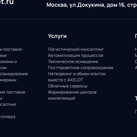
t.ru
Москва, ул.Докукина, дом 16, ст
Услуги
и поставок
Логистический консалтинг
ами
Автоматизация процессов
озками и
Техническое оснащение
ком
Постпроектное сопровождение
планирование
Нетворкинг и обмен опытом
йнерным
вместе с AXELOT
Облачные сервисы
пях поставок
Формирование центров
м
компетенций
нсалтинг
 склада