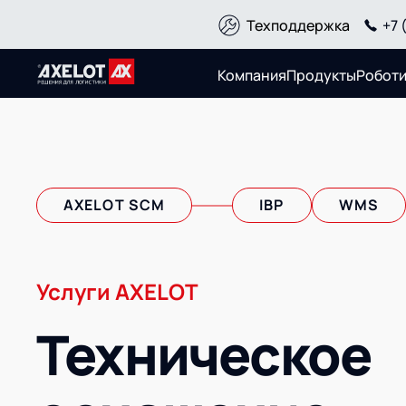
Техподдержка
+7 
Компания
Продукты
Робот
О компании
Продукты
AXELOT SCM
IBP
WMS
О компании
Управление цепям
ИТ-аккредитация
Управление склад
Карьера
Управление перев
Партнеры
транспортным пар
Импортозамещение
Интегрированное 
Услуги AXELOT
Управление конте
терминалом
Техническое
Оптимизация в це
Управление дворо
Логистический ко
Роботизация
Оборудование для