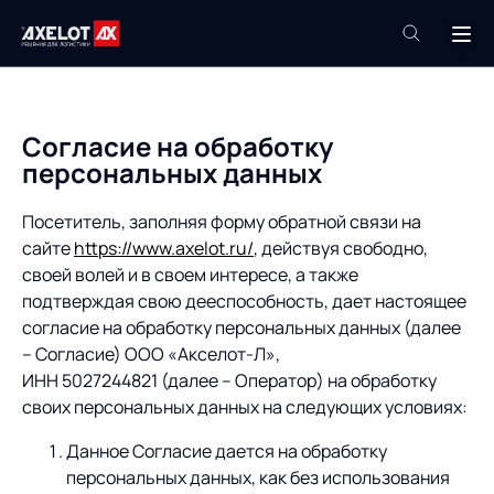
+7 (495) 961-26-09
Техподдержка
Согласие на обработку
+7 (800) 600-68-34
персональных данных
Посетитель, заполняя форму обратной связи на
Компания
сайте
https://www.axelot.ru/
, действуя свободно,
Услуги
своей волей и в своем интересе, а также
Продукты
подтверждая свою дееспособность, дает настоящее
Пресс-центр
согласие на обработку персональных данных (далее
Роботизация
Проекты
– Согласие) ООО «Акселот-Л»,
Академия
ИНН 5027244821 (далее – Оператор) на обработку
Контакты
своих персональных данных на следующих условиях:
База знаний
Данное Согласие дается на обработку
персональных данных, как без использования
О компании