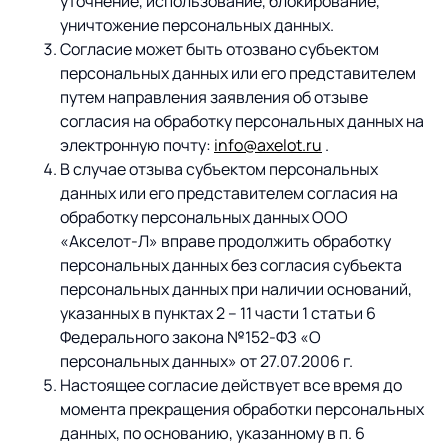
Предложение для
уточнение, использование, блокирование,
База знаний
учебных заведений
уничтожение персональных данных.
Согласие может быть отозвано субъектом
База знаний
персональных данных или его представителем
путем направления заявления об отзыве
согласия на обработку персональных данных на
электронную почту:
info
@
axelot
.
ru
.
В случае отзыва субъектом персональных
данных или его представителем согласия на
обработку персональных данных ООО
«Акселот-Л» вправе продолжить обработку
персональных данных без согласия субъекта
персональных данных при наличии оснований,
указанных в пунктах 2 – 11 части 1 статьи 6
Федерального закона №152-ФЗ «О
персональных данных» от 27.07.2006 г.
Настоящее согласие действует все время до
момента прекращения обработки персональных
данных, по основанию, указанному в п. 6