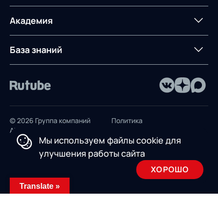
сопровождение
AXELOT AI
контейнерным
терминалом
Контакты
Академия
Предложение для
База знаний
учебных заведений
База знаний
© 2026 Группа компаний
Политика
AXELOT
конфиденциальности
Мы используем файлы cookie для
Пользовательское
улучшения работы сайта
соглашение
ХОРОШО
Design by INSAIM
Translate »