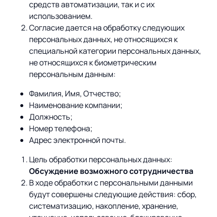
средств автоматизации, так и с их
использованием.
О компании
Партнеры
Продукты
Согласие дается на обработку следующих
персональных данных, не относящихся к
ИТ-аккредитация
Импортозамещение
Управление цепями
Оптимизация в цепях
специальной категории персональных данных,
Услуги
поставок
поставок
не относящихся к биометрическим
Карьера
персональным данным:
Логистический
Нетворкинг и обмен
Пресс-центр
Управление складами
Управление двором
консалтинг
опытом вместе с AXELOT
Фамилия, Имя, Отчество;
Управление перевозками
Логистический
Наименование компании;
Новости
СМИ о нас
Автоматизация
Облачные сервисы
и транспортным парком
консалтинг
Должность;
процессов
Мероприятия
Архив мероприятий
Номер телефона;
Формирование центров
Проекты
Интегрированное
Роботизация
Адрес электронной почты.
Техническое оснащение
компетенций
планирование
Оборудование для склада
Цель обработки персональных данных:
Проекты
Контакты
Постпроектное
Управление
Обсуждение возможного сотрудничества
сопровождение
AXELOT AI
контейнерным
В ходе обработки с персональными данными
Контакты
Академия
терминалом
будут совершены следующие действия: сбор,
систематизацию, накопление, хранение,