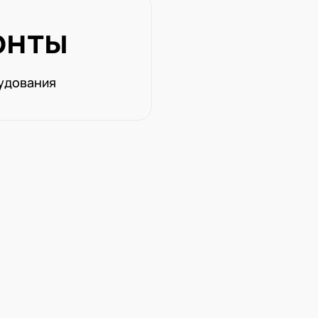
онты
удования