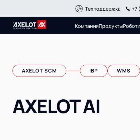
Техподдержка
+7 
Компания
Продукты
Робот
О компании
Продукты
AXELOT SCM
IBP
WMS
О компании
Управление цепям
ИТ-аккредитация
Управление склад
Карьера
Управление перев
Партнеры
транспортным пар
Импортозамещение
Интегрированное 
AXELOT AI
Управление конте
терминалом
Оптимизация в це
Управление дворо
Логистический ко
Роботизация
Оборудование для