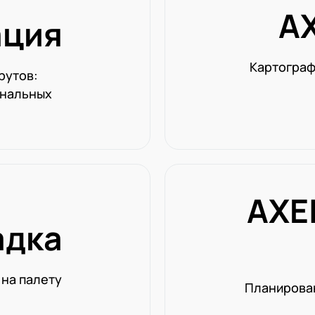
A
ация
Картограф
рутов:
ональных
AXE
адка
 на палету
Планирован