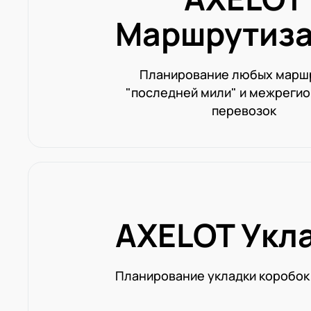
Маршрутиз
Планирование любых марш
"последней мили" и межреги
перевозок
AXELOT Укл
Планирование укладки коробок