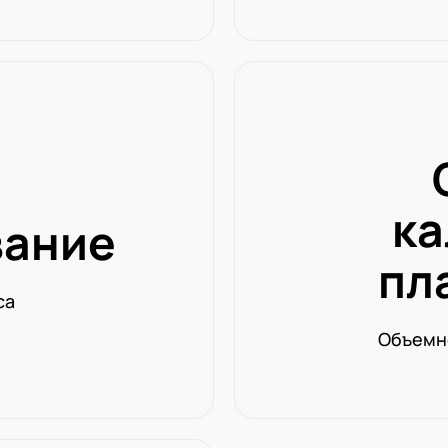
ка
вание
пл
са
Объемн