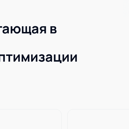
Академия
тающая в
Предложение для учебных
заведений
птимизации