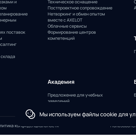
озками и
Техническое оснащение
ком
Постпроектное сопровождение
планирование
Нетворкинг и обмен опытом
йнерным
вместе с AXELOT
Облачные сервисы
пях поставок
Формирование центров
м
компетенций
нсалтинг
 склада
Академия
Предложение для учебных
заведений
Мы используем файлы cookie для у
литика конфиденциальности
Пользовате