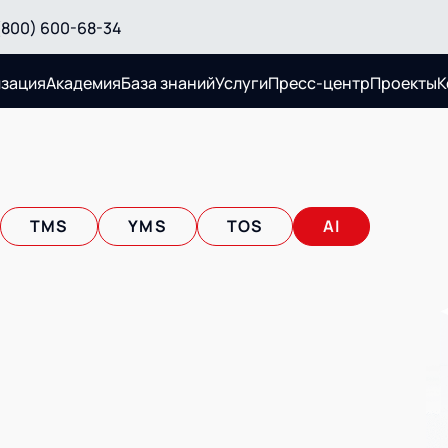
(800) 600-68-34
изация
Академия
База знаний
Услуги
Пресс-центр
Проекты
К
Услуги
TMS
YMS
TOS
AI
и поставок
Логистический консалтинг
ами
Автоматизация процессов
озками и
Техническое оснащение
ком
Постпроектное сопровождение
планирование
Нетворкинг и обмен опытом
йнерным
вместе с AXELOT
Облачные сервисы
пях поставок
Формирование центров
м
компетенций
нсалтинг
 склада