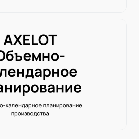
AXELOT
Объемно-
лендарное
анирование
о-календарное планирование
производства