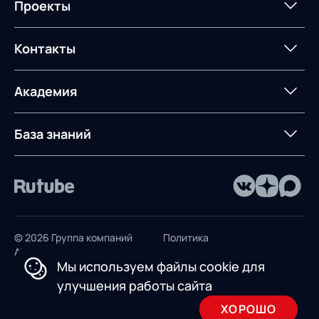
Интегрированное
Портал техподдержки
Роботизация
Проекты
Техническое оснащение
компетенций
планирование
Оборудование для склада
Постпроектное
Проекты
Контакты
Управление
сопровождение
AXELOT AI
контейнерным
терминалом
Контакты
Академия
Предложение для
База знаний
учебных заведений
База знаний
© 2026 Группа компаний
Политика
AXELOT
конфиденциальности
Мы используем файлы cookie для
Пользовательское
улучшения работы сайта
соглашение
ХОРОШО