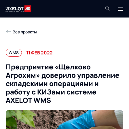
+7 (495) 961-26-09
Все проекты
Техподдержка
+7 (800) 600-68-34
11 ФЕВ 2022
WMS
Компания
Предприятие «Щелково
Услуги
Агрохим» доверило управление
Продукты
Пресс-центр
складскими операциями и
Роботизация
работу с КИЗами системе
Проекты
AXELOT WMS
Академия
Контакты
База знаний
О компании