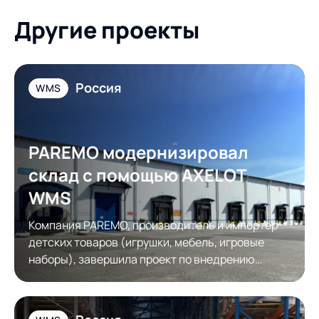
Другие проекты
Россия
WMS
PAREMO модернизировал
склад с помощью AXELOT
WMS
Компания PAREMO, производитель и импортер
детских товаров (игрушки, мебель, игровые
наборы), завершила проект по внедрению
системы управления складом AXELOT WMS.
Основной задачей проекта стала цифровизация
процессов для обеспечения требований