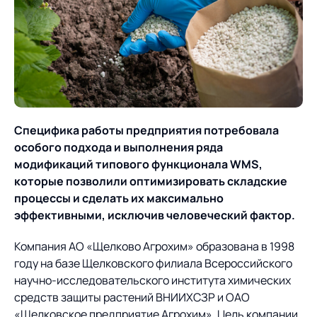
О компании
Партнеры
Продукты
ИТ-аккредитация
Импортозамещение
Управление цепями
Оптимизация в цепях
Услуги
поставок
поставок
Карьера
Логистический
Нетворкинг и обмен
Пресс-центр
Управление складами
Управление двором
Специфика работы предприятия потребовала
консалтинг
опытом вместе с AXELOT
особого подхода и выполнения ряда
Управление перевозками
Логистический
Новости
СМИ о нас
Автоматизация
Облачные сервисы
модификаций типового функционала WMS,
и транспортным парком
консалтинг
процессов
которые позволили оптимизировать складские
Мероприятия
Архив мероприятий
Формирование центров
Проекты
процессы и сделать их максимально
Интегрированное
Роботизация
Техническое оснащение
компетенций
эффективными, исключив человеческий фактор.
планирование
Оборудование для склада
Проекты
Контакты
Постпроектное
Компания АО «Щелково Агрохим» образована в 1998
Управление
сопровождение
AXELOT AI
году на базе Щелковского филиала Всероссийского
контейнерным
Контакты
Академия
научно-исследовательского института химических
терминалом
средств защиты растений ВНИИХСЗР и ОАО
«Щелковское предприятие Агрохим». Цель компании