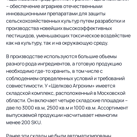
Предложение для
База знаний
– обеспечение аграриев отечественными
учебных заведений
инновационными препаратами для защиты
База знаний
сельскохозяйственных культур путем разработки и
производства новейших высокоэффективных
пестицидов, уменьшающих токсическое воздействие
как на культуру, так и на окружающую среду.
В производстве используются большие объемы
разного рода ингредиентов, а готовую продукцию
необходимо где-то хранить, в том числе с
соблюдением определенных условий и требований
совместимости. У «Щелково Агрохим» имеется
складской комплекс, расположенный в Московской
области. Он включает четыре складские площадки –
две по 3000 кв.м, 2500 кв.м и 1000 кв.м. Ассортимент
выпускаемой продукции насчитывает немногим
менее 200 SKU.
Ранее эти склады не были автоматизированы,