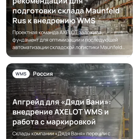
рекомендации для
подготовки склада Maunfeld
Rus к внедрению WMS
Проектная команда AXELOT заложила
фундамент для оптимизации и последующей
автоматизации складской логистики Maunfeld
Rus
Россия
WMS
Апгрейд для «Дяди Вани»:
внедрение AXELOT WMS и
работа с маркировкой
Склады компании «Дядя Ваня» перешли с