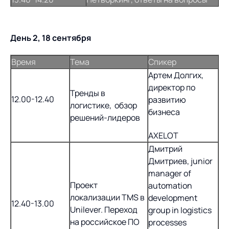
День 2, 18 сентября
Время
Тема
Спикер
Артем Долгих,
директор по
Тренды в
12.00-12.40
развитию
логистике, обзор
бизнеса
решений-лидеров
AXELOT
Дмитрий
Дмитриев, junior
manager of
Проект
automation
локализации TMS в
development
12.40-13.00
Unilever. Переход
group in logistics
на российское ПО
processes