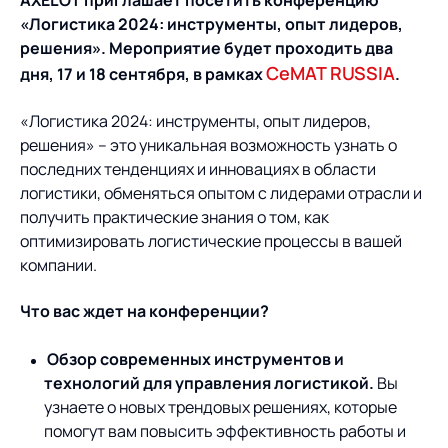
Предложение для
AXELOT приглашает посетить конференцию
База знаний
учебных заведений
«Логистика 2024: инструменты, опыт лидеров,
решения». Мероприятие будет проходить два
База знаний
CeMAT RUSSIA
дня, 17 и 18 сентября, в рамках
.
«Логистика 2024: инструменты, опыт лидеров,
решения» – это уникальная возможность узнать о
последних тенденциях и инновациях в области
логистики, обменяться опытом с лидерами отрасли и
получить практические знания о том, как
оптимизировать логистические процессы в вашей
компании.
Что вас ждет на конференции?
Обзор современных инструментов и
технологий для управления логистикой.
Вы
узнаете о новых трендовых решениях, которые
помогут вам повысить эффективность работы и