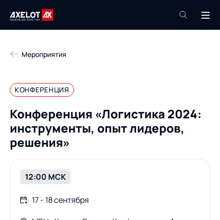
+7 (495) 961-26-09
Мероприятия
Техподдержка
+7 (800) 600-68-34
КОНФЕРЕНЦИЯ
Компания
Конференция «Логистика 2024:
Услуги
инструменты, опыт лидеров,
Продукты
Пресс-центр
решения»
Роботизация
Проекты
Академия
12:00 МСК
Контакты
База знаний
17 - 18 сентября
О компании