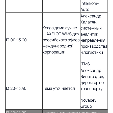
Interkom-
Auto
Александр
Халатян,
Когда дома лучше
системный
— AXELOT WMS для
аналитик
13.00-13.20
российского офиса
направления
международной
производства
корпорации
и логистики
ITMS
Александр
Виноградов,
директор по
13.20-13.40
Тема уточняется
транспорту
Novabev
Group
13.40-14.20
Нетворкинг, ответы на вопросы