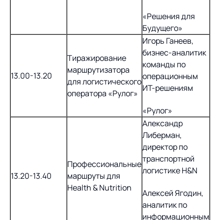
«Решения для
Будущего»
Игорь Ганеев,
бизнес-аналитик
Тиражирование
команды по
маршрутизатора
13.00-13.20
операционным
для логистического
ИТ-решениям
оператора «Рулог»
«Рулог»
Александр
Либерман,
директор по
транспортной
Профессиональные
логистике H&N
13.20-13.40
маршруты для
Health & Nutrition
Алексей Ягодин,
аналитик по
информационным