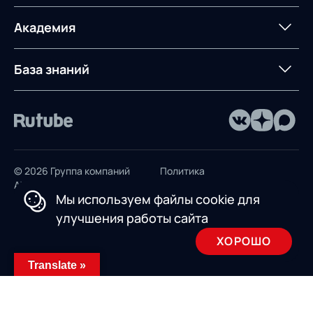
AXELOT AI
контейнерным
терминалом
Контакты
Академия
Предложение для
База знаний
учебных заведений
База знаний
© 2026 Группа компаний
Политика
AXELOT
конфиденциальности
Мы используем файлы cookie для
Пользовательское
улучшения работы сайта
соглашение
ХОРОШО
Design by INSAIM
Translate »