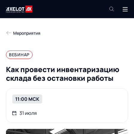
+7 (495) 961-26-09
Мероприятия
Техподдержка
+7 (800) 600-68-34
ВЕБИНАР
Компания
Как провести инвентаризацию
Услуги
склада без остановки работы
Продукты
Пресс-центр
Роботизация
Проекты
11:00 МСК
Академия
Контакты
31 июля
База знаний
О компании