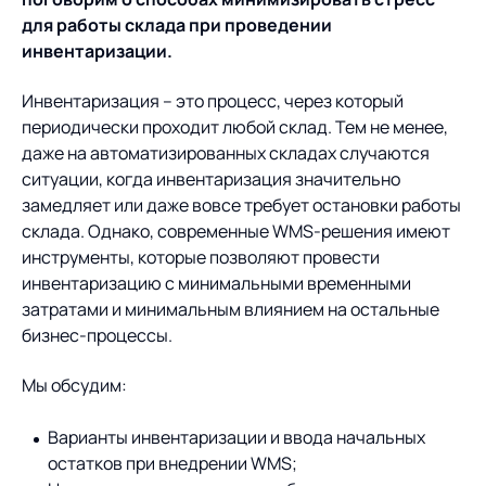
Предложение для
База знаний
для работы склада при проведении
учебных заведений
инвентаризации.
База знаний
Инвентаризация – это процесс, через который
периодически проходит любой склад. Тем не менее,
даже на автоматизированных складах случаются
ситуации, когда инвентаризация значительно
замедляет или даже вовсе требует остановки работы
склада. Однако, современные WMS-решения имеют
инструменты, которые позволяют провести
инвентаризацию с минимальными временными
затратами и минимальным влиянием на остальные
бизнес-процессы.
Мы обсудим:
Варианты инвентаризации и ввода начальных
остатков при внедрении WMS;