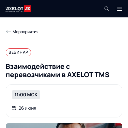
+7 (495) 961-26-09
Мероприятия
Техподдержка
+7 (800) 600-68-34
ВЕБИНАР
Компания
Взаимодействие с
Услуги
перевозчиками в AXELOT TMS
Продукты
Пресс-центр
Роботизация
Проекты
11:00 МСК
Академия
Контакты
26 июня
База знаний
О компании