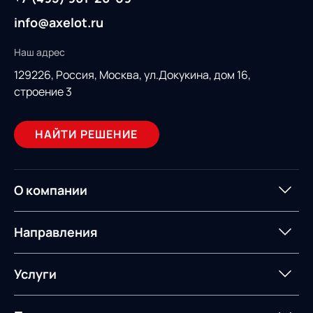
info@axelot.ru
Наш адрес
129226, Россия,
Москва, ул.Докукина, дом 16,
строение 3
НАЙТИ РЕШЕНИЕ
О компании
О компании
Партнеры
Направления
ИТ-аккредитация
Импортозамещение
Управление цепями
Оптимизация в цепях
Услуги
поставок
поставок
Карьера
Логистический
Нетворкинг и обмен