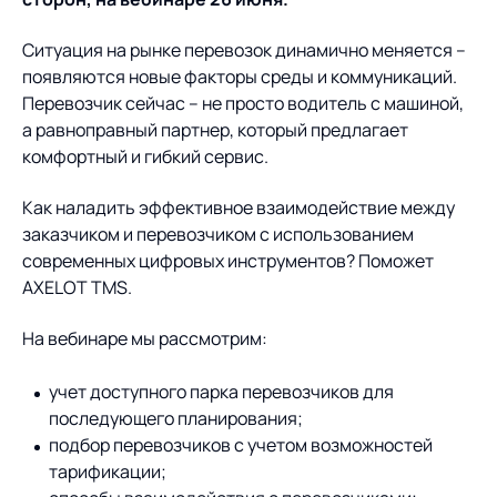
Предложение для
База знаний
учебных заведений
Ситуация на рынке перевозок динамично меняется –
База знаний
появляются новые факторы среды и коммуникаций.
Перевозчик сейчас – не просто водитель с машиной,
а равноправный партнер, который предлагает
комфортный и гибкий сервис.
Как наладить эффективное взаимодействие между
заказчиком и перевозчиком с использованием
современных цифровых инструментов? Поможет
AXELOT TMS.
На вебинаре мы рассмотрим:
учет доступного парка перевозчиков для
последующего планирования;
подбор перевозчиков с учетом возможностей
тарификации;