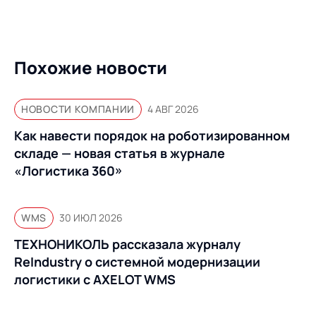
Предложение для
База знаний
учебных заведений
База знаний
Похожие новости
НОВОСТИ КОМПАНИИ
4 АВГ 2026
Как навести порядок на роботизированном
складе — новая статья в журнале
«Логистика 360»
WMS
30 ИЮЛ 2026
ТЕХНОНИКОЛЬ рассказала журналу
ReIndustry о системной модернизации
логистики с AXELOT WMS