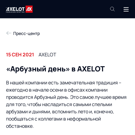
+7 (495) 961-26-09
Пресс-центр
Техподдержка
+7 (800) 600-68-34
15 СЕН 2021
AXELOT
Компания
«Арбузный день» в AXELOT
Услуги
Продукты
В нашей компании есть замечательная традиция –
Пресс-центр
ежегодно в начале осени в офисах компании
Роботизация
Проекты
проводится Арбузный день. Это самое лучшее время
Академия
для того, чтобы насладиться самыми спелыми
Контакты
арбузами и дынями, вспомнить лето и, конечно,
База знаний
пообщаться с коллегами в неформальной
обстановке.
О компании