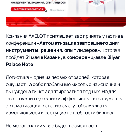
О компании
Партнеры
Продукты
ИТ-аккредитация
Импортозамещение
Управление цепями
Оптимизация в цепях
Услуги
Компания AXELOT приглашает вас принять участие в
поставок
поставок
Карьера
конференции
«Автоматизация завтрашнего дня:
Логистический
Нетворкинг и обмен
Пресс-центр
Управление складами
Управление двором
инструменты, решения, опыт лидеров»
, которая
консалтинг
опытом вместе с AXELOT
пройдет
31 мая в Казани, в конференц-зале Bilyar
Управление перевозками
Логистический
Palace Hotel
.
Новости
СМИ о нас
Автоматизация
Облачные сервисы
и транспортным парком
консалтинг
процессов
Логистика – одна из первых отраслей, которая
Мероприятия
Архив мероприятий
Формирование центров
Проекты
Интегрированное
Роботизация
ощущает на себе глобальные мировые изменения и
Техническое оснащение
компетенций
планирование
вынуждена гибко адаптироваться под них. Но для
Оборудование для склада
Проекты
этого нужны надежные и эффективные инструменты
Контакты
Постпроектное
Управление
автоматизации, которые смогут обслуживать
сопровождение
AXELOT AI
контейнерным
изменяющиеся и растущие потребности бизнеса.
Контакты
Академия
терминалом
На мероприятии у вас будет возможность