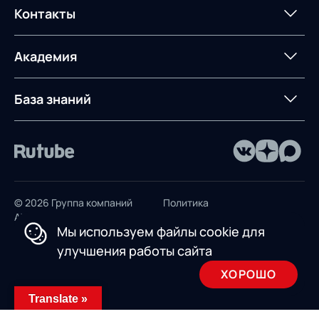
Постпроектное
Проекты
Контакты
Управление
сопровождение
AXELOT AI
контейнерным
терминалом
Контакты
Академия
Предложение для
База знаний
учебных заведений
База знаний
© 2026 Группа компаний
Политика
AXELOT
конфиденциальности
Мы используем файлы cookie для
Пользовательское
улучшения работы сайта
соглашение
ХОРОШО
Design by INSAIM
Translate »