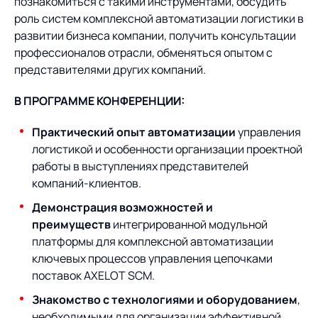
Предложение для
познакомиться с такими инструментами, обсудить
База знаний
учебных заведений
роль систем комплексной автоматизации логистики в
развитии бизнеса компании, получить консультации
База знаний
профессионалов отрасли, обменяться опытом с
представителями других компаний.
В ПРОГРАММЕ КОНФЕРЕНЦИИ:
Практический опыт автоматизации
управления
логистикой и особенности организации проектной
работы в выступлениях представителей
компаний-клиентов.
Демонстрация возможностей и
преимуществ
интегрированной модульной
платформы для комплексной автоматизации
ключевых процессов управления цепочками
поставок AXELOT SCM.
Знакомство с технологиями и оборудованием
,
необходимыми для организации эффективной