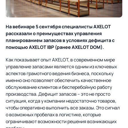
О компании
Партнеры
Продукты
ИТ-аккредитация
Импортозамещение
На вебинаре 5 сентября специалисты AXELOT
Управление цепями
Оптимизация в цепях
Услуги
рассказали о преимуществах управления
поставок
поставок
Карьера
планированием запасов в условиях дефицита с
Логистический
Нетворкинг и обмен
Пресс-центр
помощью AXELOT IBP (ранее AXELOT DOM).
Управление складами
Управление двором
консалтинг
опытом вместе с AXELOT
Как показывает опыт AXELOT, в современном мире
Управление перевозками
Логистический
Новости
СМИ о нас
Автоматизация
Облачные сервисы
управление запасами является одним из ключевых
и транспортным парком
консалтинг
процессов
аспектов грамотного ведения бизнеса, поскольку
Мероприятия
Архив мероприятий
Формирование центров
Проекты
именно оно позволяет обеспечить качественное
Интегрированное
Роботизация
Техническое оснащение
компетенций
обслуживание клиентов и бесперебойную работу
планирование
Оборудование для склада
производства. Дефицит запасов – это не просто
Проекты
Контакты
Постпроектное
Управление
ситуация, когда у компании недостаточно товаров,
сопровождение
AXELOT AI
контейнерным
чтобы оперативно выполнить все заказы. Это сигнал
Контакты
Академия
терминалом
о возможных пробелах в логистике, которые
ограничивают возможности решения возникающих