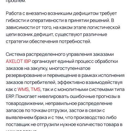
Предложение для
проблем.
База знаний
учебных заведений
Работа с внезапно возникшим дефицитом требует
База знаний
гибкости и оперативности в принятии решений. В
зависимости от того, на каком этапе логистической
цепи возник дефицит, существуют различные
стратегии обеспечения потребностей.
Система распределенного управления заказами
AXELOT IBP
организует единый процесс обработки
заказов на закупку, многоступенчатое
резервирование и перемещение в рамках исполнения
заказов потребителей, эффективно взаимодействуя
как с
WMS
,
TMS
, так и с монолитными системами типа
ERP. Помогает нивелировать ошибочные прогнозы в
товародвижении, неправильное распределение
запасов по точкам отгрузки, застои в связи с
выявлением брака и с тем, что производство либо
поставщик не отгрузили нужное количество товара в