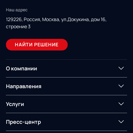
Наш адрес
129226, Россия,
Москва, ул.Докукина, дом 16,
строение 3
НАЙТИ РЕШЕНИЕ
О компании
О компании
Партнеры
Направления
ИТ-аккредитация
Импортозамещение
Управление цепями
Оптимизация в цепях
Услуги
поставок
поставок
Карьера
Логистический
Нетворкинг и обмен
Пресс-центр
Управление складами
Управление двором
консалтинг
опытом вместе с AXELOT