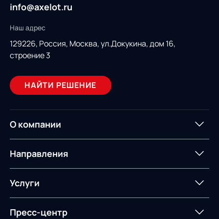
info@axelot.ru
Наш адрес
129226, Россия,
Москва, ул.Докукина, дом 16,
строение 3
НАЙТИ РЕШЕНИЕ
О компании
О компании
Партнеры
Направления
ИТ-аккредитация
Импортозамещение
Управление цепями
Оптимизация в цепях
Услуги
поставок
поставок
Карьера
Логистический
Нетворкинг и обмен
Пресс-центр
Управление складами
Управление двором