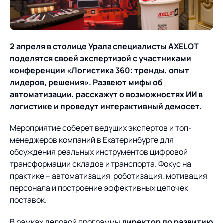
О компании
Партнеры
Продукты
ИТ-аккредитация
Импортозамещение
2 апреля в столице Урала специалисты AXELOT
Управление цепями
Оптимизация в цепях
Услуги
поделятся своей экспертизой с участниками
поставок
поставок
Карьера
конференции «Логистика 360: тренды, опыт
Логистический
Нетворкинг и обмен
Пресс-центр
лидеров, решения». Развеют мифы об
Управление складами
Управление двором
консалтинг
опытом вместе с AXELOT
автоматизации, расскажут о возможностях ИИ в
логистике и проведут интерактивный демосет.
Управление перевозками
Логистический
Новости
СМИ о нас
Автоматизация
Облачные сервисы
и транспортным парком
консалтинг
процессов
Мероприятие соберет ведущих экспертов и топ-
Мероприятия
Архив мероприятий
Формирование центров
Проекты
менеджеров компаний в Екатеринбурге для
Интегрированное
Роботизация
Техническое оснащение
компетенций
обсуждения реальных инструментов цифровой
планирование
Оборудование для склада
трансформации складов и транспорта. Фокус на
Проекты
Контакты
Постпроектное
Управление
практике – автоматизация, роботизация, мотивация
сопровождение
AXELOT AI
контейнерным
персонала и построение эффективных цепочек
Контакты
Академия
терминалом
поставок.
В рамках деловой программы
директор по развитию