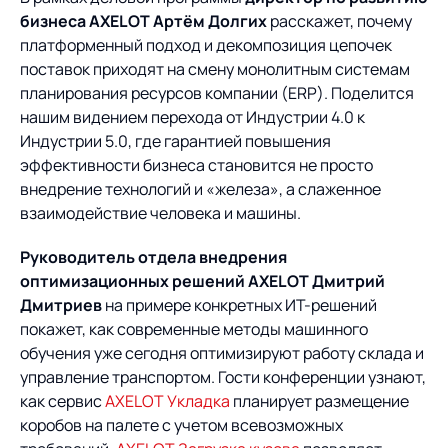
Предложение для
База знаний
бизнеса
AXELOT
Артём Долгих
расскажет, почему
учебных заведений
платформенный подход и декомпозиция цепочек
База знаний
поставок приходят на смену монолитным системам
планирования ресурсов компании (ERP). Поделится
нашим видением перехода от Индустрии 4.0 к
Индустрии 5.0, где гарантией повышения
эффективности бизнеса становится не просто
внедрение технологий и «железа», а слаженное
взаимодействие человека и машины.
Руководитель отдела внедрения
оптимизационных решений AXELOT Дмитрий
Дмитриев
на примере конкретных ИТ-решений
покажет, как современные методы машинного
обучения уже сегодня оптимизируют работу склада и
управление транспортом. Гости конференции узнают,
как сервис
AXELOT Укладка
планирует размещение
коробов на палете с учетом всевозможных