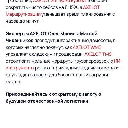
требований,
AXELOT Загрузка кузова
позволяет
сократить число рейсов на 8-15%, а
AXELOT
Маршрутизация
уменьшает время планирования с
часов до минут.
Эксперты AXELOT Олег Минин
и
Матвей
Чиканников
проведут интерактивные демосеты, в
которых наглядно покажут, как
AXELOT WMS
управляет складскими процессами,
AXELOT TMS
строит оптимальные маршруты грузоперевозок, а
ИИ-
инструменты
решают прикладные задачи логистики –
от укладки на палету до балансировки загрузки
кузова.
Присоединяйтесь к открытому диалогу о
будущем отечественной логистики!