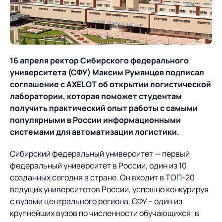
О компании
Партнеры
Продукты
ИТ-аккредитация
Импортозамещение
Управление цепями
Оптимизация в цепях
Услуги
16 апреля ректор Сибирского федерального
поставок
поставок
Карьера
университета (СФУ) Максим Румянцев подписал
Логистический
Нетворкинг и обмен
Пресс-центр
Управление складами
Управление двором
соглашение с
AXELOT об открытии логистической
консалтинг
опытом вместе с AXELOT
лаборатории, которая поможет студентам
Управление перевозками
Логистический
получить практический опыт работы с самыми
Новости
СМИ о нас
Автоматизация
Облачные сервисы
и транспортным парком
консалтинг
популярными в России информационными
процессов
Мероприятия
Архив мероприятий
системами для автоматизации логистики.
Формирование центров
Проекты
Интегрированное
Роботизация
Техническое оснащение
компетенций
планирование
Сибирский федеральный университет — первый
Оборудование для склада
Проекты
федеральный университет в России, один из 10
Контакты
Постпроектное
Управление
созданных сегодня в стране. Он входит в ТОП-20
сопровождение
AXELOT AI
контейнерным
ведущих университетов России, успешно конкурируя
Контакты
Академия
терминалом
с вузами центрального региона. СФУ – один из
крупнейших вузов по численности обучающихся: в