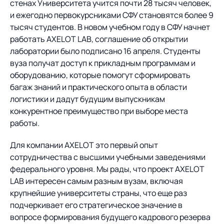
Предложение для
База знаний
стенах Университета учится почти 28 тысяч человек,
учебных заведений
и ежегодно первокурсниками СФУ становятся более 9
тысяч студентов. В новом учебном году в СФУ начнет
База знаний
работать AXELOT LAB, соглашение об открытии
лаборатории было подписано 16 апреля. Студенты
вуза получат доступ к прикладным программам и
оборудованию, которые помогут сформировать
багаж знаний и практического опыта в области
логистики и дадут будущим выпускникам
конкурентное преимущество при выборе места
работы.
Для компании AXELOT это первый опыт
сотрудничества с высшими учебными заведениями
федерального уровня. Мы рады, что проект AXELOT
LAB интересен самым разным вузам, включая
крупнейшие университеты страны, что еще раз
подчеркивает его стратегическое значение в
вопросе формирования будущего кадрового резерва