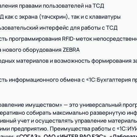
вления правами пользователей на ТСД
как с экрана (тачскрин), так и с клавиатуры
зовательский интерфейс для работы с ТСД
ть программирования RFID-меток непосредствен
 нового оборудования ZEBRA
одных материалов и возможность формирования за
ть информационного обмена с «1С:Бухгалтерия п
правление имуществом» — это универсальный про
перативно собирать максимально развернутую ин
тивный учет и осуществлять управление материал
ими предприятию. Преимущества работы с «1С:ИУ
пании:
«СОГАЗ», ОАО «ИНТЕР РАО ЕЭС», «Лаборат