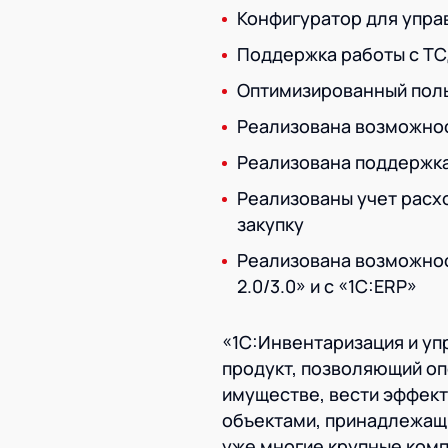
Конфигуратор для упра
Поддержка работы с ТСД 
Оптимизированный поль
Реализована возможнос
Реализована поддержка
Реализованы учет расх
закупку
Реализована возможнос
2.0/3.0» и c «1C:ERP»
«1С:Инвентаризация и у
продукт, позволяющий о
имуществе, вести эффек
объектами, принадлежащ
уже многие крупные ком