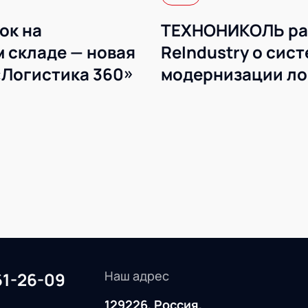
ок на
ТЕХНОНИКОЛЬ ра
 складе — новая
ReIndustry о сис
«Логистика 360»
модернизации ло
WMS
Наш адрес
61-26-09
129226, Россия,