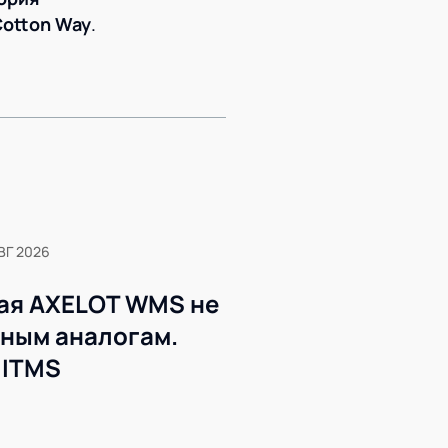
Cotton Way
.
ВГ 2026
ая AXELOT WMS не
жным аналогам.
 ITMS