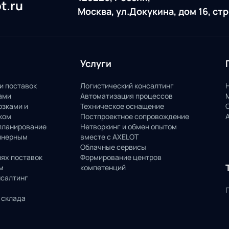
t.ru
Москва, ул.Докукина, дом 16, ст
Услуги
и поставок
Логистический консалтинг
ами
Автоматизация процессов
озками и
Техническое оснащение
ком
Постпроектное сопровождение
планирование
Нетворкинг и обмен опытом
йнерным
вместе с AXELOT
Облачные сервисы
пях поставок
Формирование центров
м
компетенций
нсалтинг
 склада