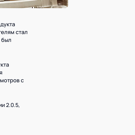
дукта
телям стал
 был
кта
я
смотров с
 2.0.5,