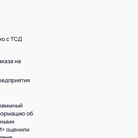
но с ТСД
каза на
редприятия
граммный
формацию об
ьными
И» оценили
ория