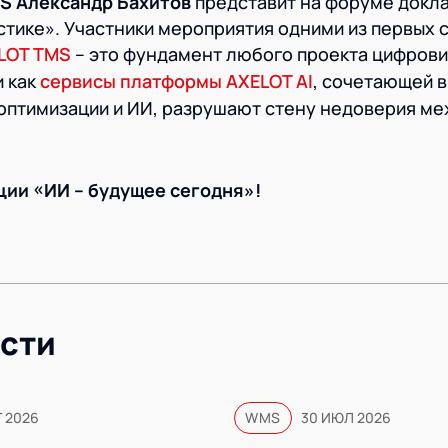
S
Александр Бахитов
представит на форуме докла
стике». Участники мероприятия одними из первых 
LOT TMS
– это фундамент любого проекта цифров
и как
сервисы платформы AXELOT AI
, сочетающей в
оптимизации и ИИ, разрушают стену недоверия м
ции «ИИ – будущее сегодня»!
сти
Г 2026
WMS
30 ИЮЛ 2026