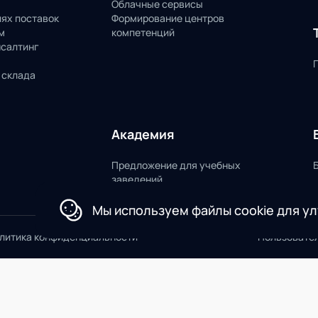
Облачные сервисы
пях поставок
Формирование центров
м
компетенций
нсалтинг
 склада
Академия
Предложение для учебных
заведений
Мы используем файлы cookie для у
литика конфиденциальности
Пользовате