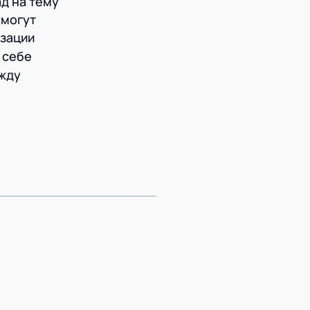
д на тему
смогут
изации
 себе
ежду