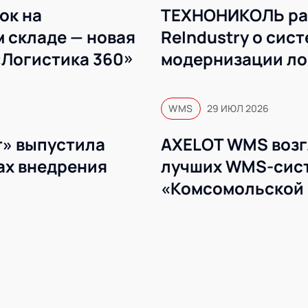
ок на
ТЕХНОНИКОЛЬ ра
 складе — новая
ReIndustry о сис
«Логистика 360»
модернизации ло
WMS
WMS
29 ИЮЛ 2026
» выпустила
AXELOT WMS возг
ах внедрения
лучших WMS-сист
«Комсомольской