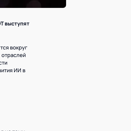
OT
выступят
тся вокруг
 отраслей
сти
ития ИИ в