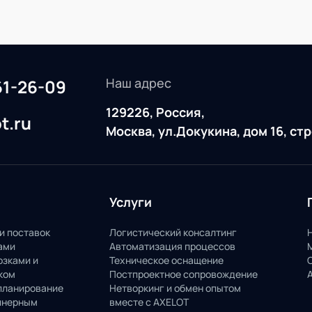
Наш адрес
61-26-09
129226, Россия,
t.ru
Москва, ул.Докукина, дом 16, ст
Услуги
и поставок
Логистический консалтинг
ами
Автоматизация процессов
озками и
Техническое оснащение
ком
Постпроектное сопровождение
планирование
Нетворкинг и обмен опытом
йнерным
вместе с AXELOT