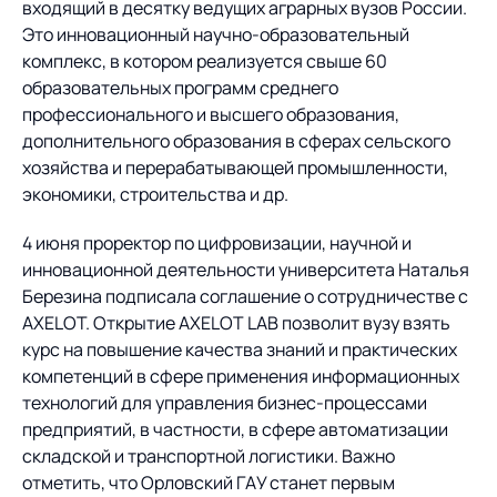
Предложение для
База знаний
входящий в десятку ведущих аграрных вузов России.
учебных заведений
Это инновационный научно-образовательный
комплекс, в котором реализуется свыше 60
База знаний
образовательных программ среднего
профессионального и высшего образования,
дополнительного образования в сферах сельского
хозяйства и перерабатывающей промышленности,
экономики, строительства и др.
4 июня проректор по цифровизации, научной и
инновационной деятельности университета Наталья
Березина подписала соглашение о сотрудничестве с
AXELOT. Открытие AXELOT LAB позволит вузу взять
курс на повышение качества знаний и практических
компетенций в сфере применения информационных
технологий для управления бизнес-процессами
предприятий, в частности, в сфере автоматизации
складской и транспортной логистики. Важно
отметить, что Орловский ГАУ станет первым