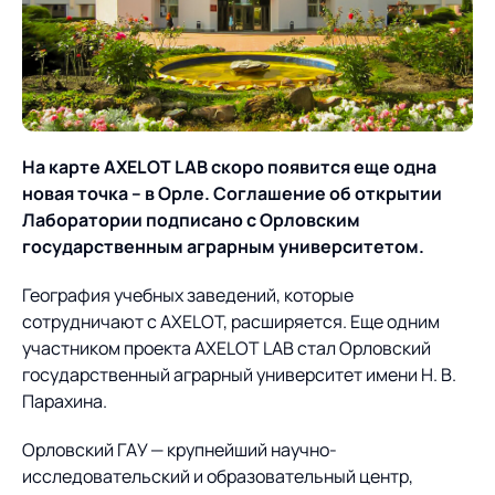
О компании
Партнеры
Продукты
ИТ-аккредитация
Импортозамещение
Управление цепями
Оптимизация в цепях
Услуги
поставок
поставок
Карьера
На карте
AXELOT
LAB скоро появится еще одна
Логистический
Нетворкинг и обмен
Пресс-центр
Управление складами
Управление двором
новая точка – в Орле. Соглашение об открытии
консалтинг
опытом вместе с AXELOT
Лаборатории подписано с Орловским
Управление перевозками
Логистический
Новости
СМИ о нас
государственным аграрным университетом.
Автоматизация
Облачные сервисы
и транспортным парком
консалтинг
процессов
Мероприятия
Архив мероприятий
География учебных заведений, которые
Формирование центров
Проекты
Интегрированное
Роботизация
сотрудничают с AXELOT, расширяется. Еще одним
Техническое оснащение
компетенций
планирование
участником проекта AXELOT LAB стал Орловский
Оборудование для склада
Проекты
Контакты
государственный аграрный университет имени Н. В.
Постпроектное
Управление
Парахина.
сопровождение
AXELOT AI
контейнерным
Контакты
Академия
терминалом
Орловский ГАУ — крупнейший научно-
исследовательский и образовательный центр,