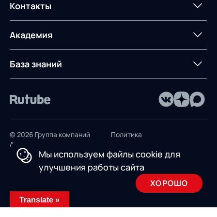
Постпроектное
Проекты
Контакты
Управление
сопровождение
AXELOT AI
контейнерным
терминалом
Контакты
Академия
Предложение для
База знаний
учебных заведений
База знаний
© 2026 Группа компаний
Политика
AXELOT
конфиденциальности
Мы используем файлы cookie для
Пользовательское
улучшения работы сайта
соглашение
ХОРОШО
Design by INSAIM
Translate »