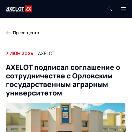
+7 (495) 961-26-09
Пресс-центр
Техподдержка
+7 (800) 600-68-34
7 ИЮН 2024
AXELOT
Компания
AXELOT подписал соглашение о
Услуги
сотрудничестве с Орловским
Продукты
Пресс-центр
государственным аграрным
Роботизация
университетом
Проекты
Академия
Контакты
База знаний
О компании