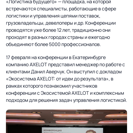
«Логистика будущего» — площадка, на которой
встречаются специалисты, работающие в сфере
О компании
Партнеры
Продукты
логистики и управления цепями поставок,
грузовладельцы, девелоперы и др. Конференции
ИТ-аккредитация
Импортозамещение
Управление цепями
проводятся уже более 12 лет, традиционно они
Оптимизация в цепях
Услуги
поставок
проходят в разных городах страны и ежегодно
поставок
Карьера
объединяют более 5000 профессионалов.
Логистический
Нетворкинг и обмен
Пресс-центр
Управление складами
Управление двором
консалтинг
опытом вместе с AXELOT
17 февраля на конференции в Екатеринбурге
Управление перевозками
Логистический
компанию AXELOT представил менеджер по работе с
Новости
СМИ о нас
Автоматизация
Облачные сервисы
и транспортным парком
консалтинг
клиентами Данил Аверчук. Он выступил с докладом
процессов
Мероприятия
Архив мероприятий
«Экосистема AXELOT: от идеи до результата», в
Формирование центров
Проекты
Интегрированное
Роботизация
рамках которого познакомил участников
Техническое оснащение
компетенций
планирование
конференции с Экосистемой AXELOT и комплексным
Оборудование для склада
Проекты
Контакты
подходом для решения задач управления логистикой.
Постпроектное
Управление
сопровождение
AXELOT AI
контейнерным
Контакты
Академия
терминалом