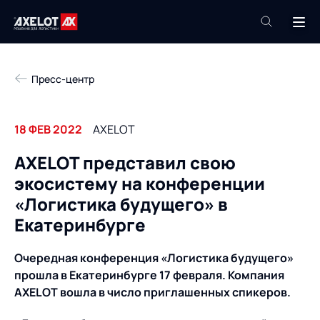
+7 (495) 961-26-09
Пресс-центр
Техподдержка
+7 (800) 600-68-34
18 ФЕВ 2022
AXELOT
Компания
AXELOT представил свою
Услуги
экосистему на конференции
Продукты
Пресс-центр
«Логистика будущего» в
Роботизация
Екатеринбурге
Проекты
Академия
Очередная конференция «Логистика будущего»
Контакты
прошла в Екатеринбурге 17 февраля. Компания
База знаний
AXELOT вошла в число приглашенных спикеров.
О компании