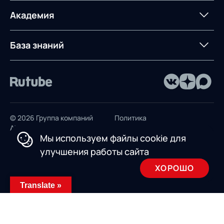
терминалом
Контакты
Академия
Предложение для
База знаний
учебных заведений
База знаний
© 2026 Группа компаний
Политика
AXELOT
конфиденциальности
Мы используем файлы cookie для
Пользовательское
улучшения работы сайта
соглашение
ХОРОШО
Design by INSAIM
Translate »