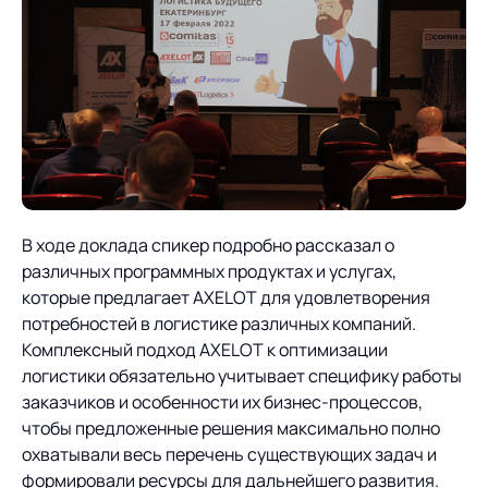
Предложение для
База знаний
учебных заведений
База знаний
В ходе доклада спикер подробно рассказал о
различных программных продуктах и услугах,
которые предлагает AXELOT для удовлетворения
потребностей в логистике различных компаний.
Комплексный подход AXELOT к оптимизации
логистики обязательно учитывает специфику работы
заказчиков и особенности их бизнес-процессов,
чтобы предложенные решения максимально полно
охватывали весь перечень существующих задач и
формировали ресурсы для дальнейшего развития.