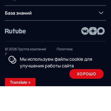
Предложение для
База знаний
учебных заведений
База знаний
© 2026 Группа компаний
Политика
AXELOT
конфиденциальности
Мы используем файлы cookie для
Пользовательское
улучшения работы сайта
соглашение
ХОРОШО
Design by INSAIM
Translate »