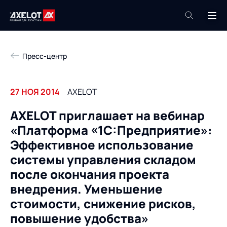
+7 (495) 961-26-09
Пресс-центр
Техподдержка
+7 (800) 600-68-34
27 НОЯ 2014
AXELOT
Компания
AXELOT приглашает на вебинар
Услуги
«Платформа «1С:Предприятие»:
Продукты
Пресс-центр
Эффективное использование
Роботизация
системы управления складом
Проекты
после окончания проекта
Академия
Контакты
внедрения. Уменьшение
База знаний
стоимости, снижение рисков,
повышение удобства»
О компании