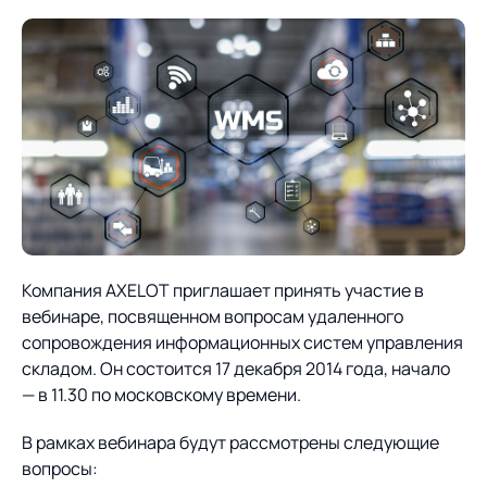
О компании
Партнеры
Продукты
ИТ-аккредитация
Импортозамещение
Управление цепями
Оптимизация в цепях
Услуги
поставок
поставок
Карьера
Логистический
Нетворкинг и обмен
Пресс-центр
Управление складами
Управление двором
консалтинг
опытом вместе с AXELOT
Управление перевозками
Логистический
Новости
СМИ о нас
Автоматизация
Облачные сервисы
и транспортным парком
консалтинг
процессов
Мероприятия
Архив мероприятий
Компания AXELOT приглашает принять участие в
Формирование центров
Проекты
Интегрированное
Роботизация
вебинаре, посвященном вопросам удаленного
Техническое оснащение
компетенций
планирование
сопровождения информационных систем управления
Оборудование для склада
Проекты
Контакты
складом. Он состоится 17 декабря 2014 года, начало
Постпроектное
Управление
— в 11.30 по московскому времени.
сопровождение
AXELOT AI
контейнерным
Контакты
Академия
терминалом
В рамках вебинара будут рассмотрены следующие
вопросы: