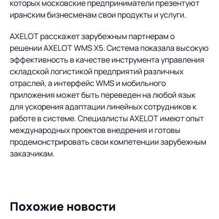
Предложение для
База знаний
которых московские предприниматели презентуют
учебных заведений
иранским бизнесменам свои продукты и услуги.
База знаний
AXELOT расскажет зарубежным партнерам о
решении AXELOT WMS X5. Система показала высокую
эффективность в качестве инструмента управления
складской логистикой предприятий различных
отраслей, а интерфейс WMS и мобильного
приложения может быть переведен на любой язык
для ускорения адаптации линейных сотрудников к
работе в системе. Специалисты AXELOT имеют опыт
международных проектов внедрения и готовы
продемонстрировать свои компетенции зарубежным
заказчикам.
Похожие новости