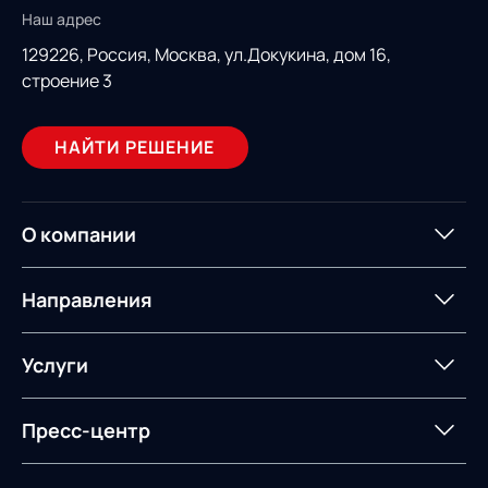
Наш адрес
129226, Россия,
Москва, ул.Докукина, дом 16,
строение 3
НАЙТИ РЕШЕНИЕ
О компании
О компании
Партнеры
Направления
ИТ-аккредитация
Импортозамещение
Управление цепями
Оптимизация в цепях
Услуги
поставок
поставок
Карьера
Логистический
Нетворкинг и обмен
Пресс-центр
Управление складами
Управление двором
консалтинг
опытом вместе с AXELOT
Управление перевозками
Логистический