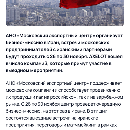
О компании
Партнеры
Продукты
ИТ-аккредитация
Импортозамещение
Управление цепями
Оптимизация в цепях
Услуги
АНО «Московский экспортный центр» организует
поставок
поставок
Карьера
бизнес-миссию в Иран, встречи московских
Логистический
Нетворкинг и обмен
Пресс-центр
Управление складами
Управление двором
предпринимателей с иранскими партнерами
консалтинг
опытом вместе с AXELOT
будут проходить с 26 по 30 ноября. AXELOT вошел
Управление перевозками
Логистический
в число компаний, которые примут участие в
Новости
СМИ о нас
Автоматизация
Облачные сервисы
и транспортным парком
консалтинг
выездном мероприятии.
процессов
Мероприятия
Архив мероприятий
Формирование центров
Проекты
Интегрированное
Роботизация
АНО «Московский экспортный центр» поддерживает
Техническое оснащение
компетенций
планирование
московские компании и способствует продвижению
Оборудование для склада
Проекты
их продукции как на российском, так и на зарубежном
Контакты
Постпроектное
Управление
рынке. С 26 по 30 ноября центр проведет очередную
сопровождение
AXELOT AI
контейнерным
бизнес-миссию, на этот раз в Иране. В эти дни
Контакты
Академия
терминалом
состоятся выездные встречи на иранские
предприятия, переговоры и матчмейкинг, в рамках