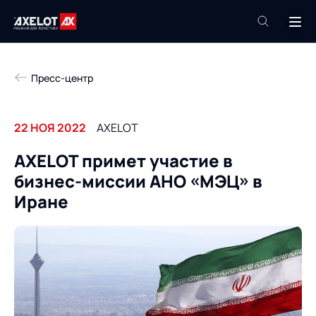
+7 (495) 961-26-09
Пресс-центр
Техподдержка
+7 (800) 600-68-34
22 НОЯ 2022
AXELOT
Компания
AXELOT примет участие в
Услуги
бизнес-миссии АНО «МЭЦ» в
Продукты
Пресс-центр
Иране
Роботизация
Проекты
Академия
Контакты
База знаний
О компании