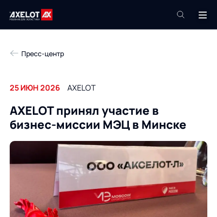
+7 (495) 961-26-09
Пресс-центр
Техподдержка
+7 (800) 600-68-34
25 ИЮН 2026
AXELOT
Компания
AXELOT принял участие в
Услуги
бизнес-миссии МЭЦ в Минске
Продукты
Пресс-центр
Роботизация
Проекты
Академия
Контакты
База знаний
О компании