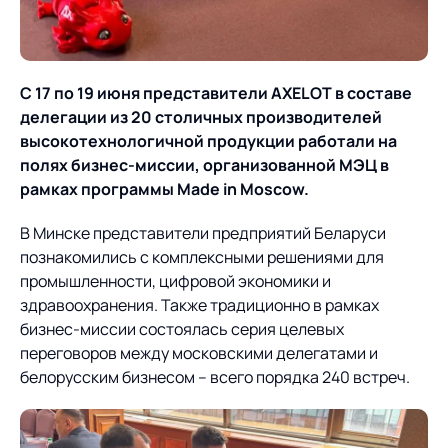
О компании
Партнеры
Продукты
ИТ-аккредитация
Импортозамещение
С 17 по 19 июня представители
AXELOT в составе
Управление цепями
Оптимизация в цепях
Услуги
делегации из 20 столичных производителей
поставок
поставок
Карьера
высокотехнологичной продукции работали на
Логистический
Нетворкинг и обмен
Пресс-центр
полях бизнес-миссии, организованной МЭЦ в
Управление складами
Управление двором
консалтинг
опытом вместе с AXELOT
рамках программы Made in Moscow.
Управление перевозками
Логистический
Новости
СМИ о нас
Автоматизация
Облачные сервисы
В Минске представители предприятий Беларуси
и транспортным парком
консалтинг
процессов
познакомились с комплексными решениями для
Мероприятия
Архив мероприятий
Формирование центров
Проекты
промышленности, цифровой экономики и
Интегрированное
Роботизация
Техническое оснащение
компетенций
здравоохранения. Также традиционно в рамках
планирование
Оборудование для склада
бизнес-миссии состоялась серия целевых
Проекты
Контакты
Постпроектное
Управление
переговоров между московскими делегатами и
сопровождение
AXELOT AI
контейнерным
белорусским бизнесом – всего порядка 240 встреч.
Контакты
Академия
терминалом