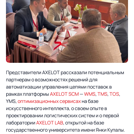
Предложение для
База знаний
учебных заведений
База знаний
Представители AXELOT рассказали потенциальным
партнерам о возможностях решений для
автоматизации управления цепями поставок в
рамках платформы
AXELOT SCM
—
WMS
,
TMS
,
TOS
,
YMS,
оптимизационных сервисах
на базе
искусственного интеллекта, о своем опыте в
проектировании логистических систем и о первой
лаборатории
AXELOT LAB
, открытой на базе
государственного университета имени Янки Купалы.