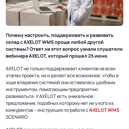
О компании
Партнеры
Продукты
ИТ-аккредитация
Импортозамещение
Управление цепями
Оптимизация в цепях
Услуги
Почему настроить, поддерживать и развивать
поставок
поставок
Карьера
склад с AXELOT WMS проще любой другой
Логистический
Нетворкинг и обмен
Пресс-центр
Управление складами
Управление двором
системы? Ответ на этот вопрос узнали слушатели
консалтинг
опытом вместе с AXELOT
вебинара
AXELOT, который прошел 25 июня.
Управление перевозками
Логистический
Новости
СМИ о нас
Автоматизация
Облачные сервисы
и транспортным парком
консалтинг
AXELOT не только поддерживает клиентов на всех
процессов
этапах проекта, но и делает все возможное, чтобы в
Мероприятия
Архив мероприятий
Формирование центров
Проекты
Интегрированное
Роботизация
ходе владения системой она оставалась удобным
Техническое оснащение
компетенций
планирование
инструментом, помогающим предприятию
Оборудование для склада
Проекты
развиваться. У AXELOT есть уникальное
Контакты
Постпроектное
Управление
предложение, подобных которому нет ни у кого из
сопровождение
AXELOT AI
контейнерным
конкурентов – инструкция по работе с
AXELOT WMS
Контакты
Академия
терминалом
SCENARIO.