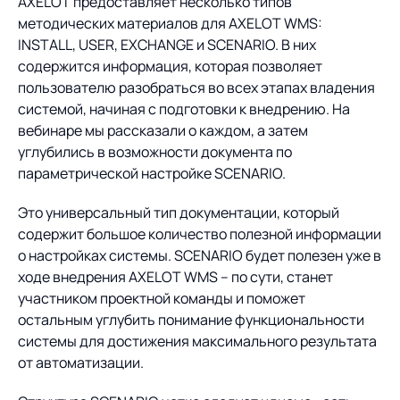
Предложение для
AXELOT предоставляет несколько типов
База знаний
учебных заведений
методических материалов для AXELOT WMS:
INSTALL, USER, EXCHANGE и SCENARIO. В них
База знаний
содержится информация, которая позволяет
пользователю разобраться во всех этапах владения
системой, начиная с подготовки к внедрению. На
вебинаре мы рассказали о каждом, а затем
углубились в возможности документа по
параметрической настройке SCENARIO.
Это универсальный тип документации, который
содержит большое количество полезной информации
о настройках системы. SCENARIO будет полезен уже в
ходе внедрения AXELOT WMS – по сути, станет
участником проектной команды и поможет
остальным углубить понимание функциональности
системы для достижения максимального результата
от автоматизации.