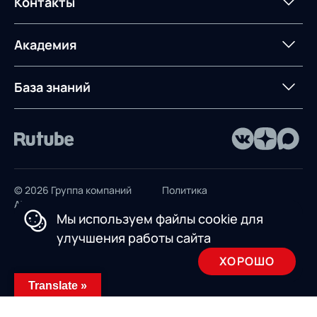
Контакты
Управление
сопровождение
AXELOT AI
контейнерным
терминалом
Контакты
Академия
Предложение для
База знаний
учебных заведений
База знаний
© 2026 Группа компаний
Политика
AXELOT
конфиденциальности
Мы используем файлы cookie для
Пользовательское
улучшения работы сайта
соглашение
ХОРОШО
Design by INSAIM
Translate »