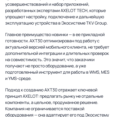
Предложение для
База знаний
усовершенствований и набор приложений,
учебных заведений
разработанных экспертами AXELOT TECH, которые
База знаний
упрощают настройку, подключение и дальнейшую
эксплуатацию устройства в Экосистеме TKV Group.
Главное преимущество новинки — в ее прикладной
готовности. AXT30 оптимизирован под работу с
актуальной версией мобильного клиента, не требует
дополнительной интеграции и длительных проверок
на совместимость. Это значит, что заказчики
получают не просто оборудование, а уже
подготовленный инструмент для работы в WMS, MES
и YMS-среде.
Подход к созданию AXT30 отражает ключевой
принцип AXELOT: предлагать рынку не отдельные
компоненты, а цельное, продуманное решение.
Компания не ограничивается поставкой
оборудования — она адаптирует его под Экосистему