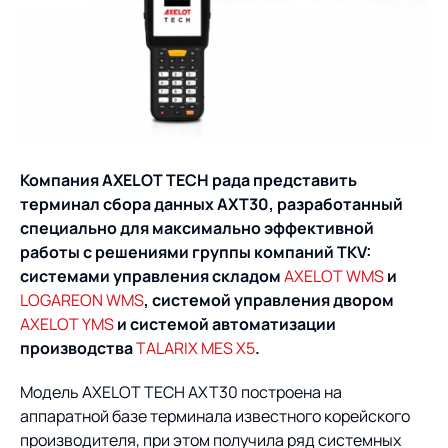
О компании
Партнеры
Продукты
ИТ-аккредитация
Импортозамещение
Управление цепями
Оптимизация в цепях
Услуги
поставок
поставок
Карьера
Логистический
Нетворкинг и обмен
Пресс-центр
Управление складами
Управление двором
Компания AXELOT TECH рада представить
консалтинг
опытом вместе с AXELOT
терминал сбора данных AXT30, разработанный
Управление перевозками
Логистический
Новости
СМИ о нас
специально для максимально эффективной
Автоматизация
Облачные сервисы
и транспортным парком
консалтинг
работы с решениями группы компаний TKV:
процессов
Мероприятия
Архив мероприятий
Формирование центров
Проекты
системами управления складом
AXELOT WMS
и
Интегрированное
Роботизация
Техническое оснащение
компетенций
LOGAREON WMS
, системой управления двором
планирование
AXELOT YMS
и системой автоматизации
Оборудование для склада
Проекты
Контакты
Постпроектное
производства
TALARIX MES X5
.
Управление
сопровождение
AXELOT AI
контейнерным
Контакты
Модель AXELOT TECH AXT30 построена на
Академия
терминалом
аппаратной базе терминала известного корейского
производителя, при этом получила ряд системных