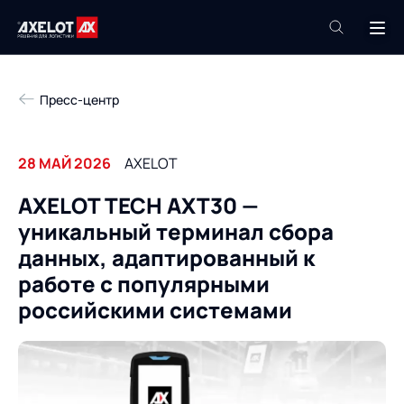
+7 (495) 961-26-09
Пресс-центр
Техподдержка
+7 (800) 600-68-34
28 МАЙ 2026
AXELOT
Компания
AXELOT TECH AXT30 —
Услуги
уникальный терминал сбора
Продукты
Пресс-центр
данных, адаптированный к
Роботизация
работе с популярными
Проекты
российскими системами
Академия
Контакты
База знаний
О компании