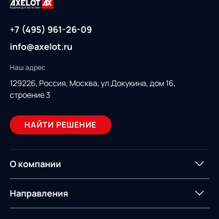
+7 (495) 961-26-09
info@axelot.ru
Наш адрес
129226, Россия,
Москва, ул.Докукина, дом 16,
строение 3
НАЙТИ РЕШЕНИЕ
О компании
О компании
Партнеры
Направления
ИТ-аккредитация
Импортозамещение