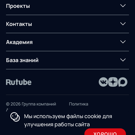
Формирование центров
Интегрированное
Портал техподдержки
Роботизация
Проекты
Техническое оснащение
компетенций
планирование
Оборудование для склада
Постпроектное
Проекты
Контакты
Управление
сопровождение
AXELOT AI
контейнерным
терминалом
Контакты
Академия
Предложение для
База знаний
учебных заведений
База знаний
© 2026 Группа компаний
Политика
AXELOT
конфиденциальности
Мы используем файлы cookie для
Пользовательское
улучшения работы сайта
соглашение
ХОРОШО