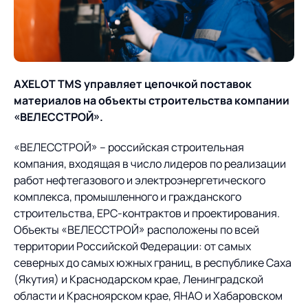
О компании
Партнеры
Продукты
ИТ-аккредитация
Импортозамещение
Управление цепями
Оптимизация в цепях
Услуги
AXELOT TMS управляет цепочкой поставок
поставок
поставок
Карьера
материалов на объекты строительства компании
Логистический
Нетворкинг и обмен
Пресс-центр
Управление складами
Управление двором
«ВЕЛЕССТРОЙ».
консалтинг
опытом вместе с AXELOT
Управление перевозками
Логистический
«ВЕЛЕССТРОЙ» – российская строительная
Новости
СМИ о нас
Автоматизация
Облачные сервисы
и транспортным парком
консалтинг
компания, входящая в число лидеров по реализации
процессов
работ нефтегазового и электроэнергетического
Мероприятия
Архив мероприятий
Формирование центров
Проекты
Интегрированное
Роботизация
комплекса, промышленного и гражданского
Техническое оснащение
компетенций
планирование
строительства, EPC-контрактов и проектирования.
Оборудование для склада
Проекты
Объекты «ВЕЛЕССТРОЙ» расположены по всей
Контакты
Постпроектное
Управление
территории Российской Федерации: от самых
сопровождение
AXELOT AI
контейнерным
северных до самых южных границ, в республике Саха
Контакты
Академия
терминалом
(Якутия) и Краснодарском крае, Ленинградской
области и Красноярском крае, ЯНАО и Хабаровском