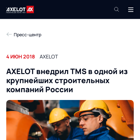
+7 (495) 961-26-09
Пресс-центр
Техподдержка
+7 (800) 600-68-34
4 ИЮН 2018
AXELOT
Компания
AXELOT внедрил TMS в одной из
Услуги
крупнейших строительных
Продукты
Пресс-центр
компаний России
Роботизация
Проекты
Академия
Контакты
База знаний
О компании