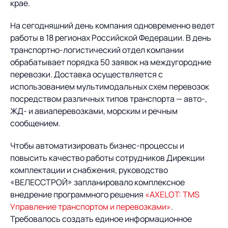
Предложение для
База знаний
крае.
учебных заведений
На сегодняшний день компания одновременно ведет
База знаний
работы в 18 регионах Российской Федерации. В день
транспортно-логистический отдел компании
обрабатывает порядка 50 заявок на междугородние
перевозки. Доставка осуществляется с
использованием мультимодальных схем перевозок
посредством различных типов транспорта — авто-,
ЖД- и авиаперевозками, морским и речным
сообщением.
Чтобы автоматизировать бизнес-процессы и
повысить качество работы сотрудников Дирекции
комплектации и снабжения, руководство
«ВЕЛЕССТРОЙ» запланировало комплексное
внедрение программного решения
«AXELOT: TMS
Управление транспортом и перевозками»
.
Требовалось создать единое информационное