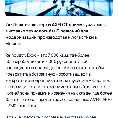
О компании
Партнеры
Продукты
ИТ-аккредитация
Импортозамещение
24-26 июня эксперты AXELOT примут участие в
Управление цепями
Оптимизация в цепях
Услуги
выставке технологий и IT-решений для
поставок
поставок
Карьера
модернизации производства и логистики в
Логистический
Нетворкинг и обмен
Пресс-центр
Москве.
Управление складами
Управление двором
консалтинг
опытом вместе с AXELOT
ReIndustry Expo – это 7 000 кв.м, где более
Управление перевозками
Логистический
Новости
СМИ о нас
Автоматизация
Облачные сервисы
60 разработчиков и 8 000 руководителей
и транспортным парком
консалтинг
процессов
операционных подразделений встретятся, чтобы
Мероприятия
Архив мероприятий
Формирование центров
Проекты
превратить абстрактную «роботизацию» в
Интегрированное
Роботизация
Техническое оснащение
компетенций
конкретного подрядчика и понятную смету. Сердцем
планирование
Оборудование для склада
экспозиции станет экспериментальный полигон с
Проекты
Контакты
Постпроектное
Управление
копией зоны приемки и хранения на складе, где более
сопровождение
AXELOT AI
контейнерным
10 интеграторов протестируют различные AMR-, APR-
Контакты
Академия
терминалом
и FMR-решения.
В рамках деловой программы выставки более