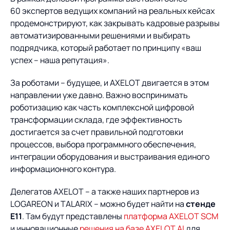
Предложение для
База знаний
60 экспертов ведущих компаний на реальных кейсах
учебных заведений
продемонстрируют, как закрывать кадровые разрывы
База знаний
автоматизированными решениями и выбирать
подрядчика, который работает по принципу «ваш
успех – наша репутация».
За роботами – будущее, и AXELOT двигается в этом
направлении уже давно. Важно воспринимать
роботизацию как часть комплексной цифровой
трансформации склада, где эффективность
достигается за счет правильной подготовки
процессов, выбора программного обеспечения,
интеграции оборудования и выстраивания единого
информационного контура.
Делегатов AXELOT – а также наших партнеров из
LOGAREON и TALARIX – можно будет найти на
стенде
Е11
. Там будут представлены
платформа AXELOT SCM
и инновационные
решения на базе AXELOT AI
для