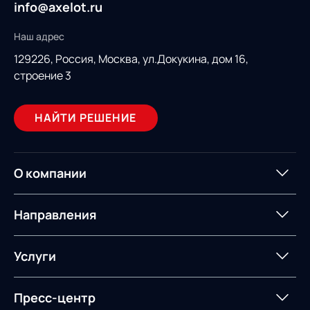
info@axelot.ru
Наш адрес
129226, Россия,
Москва, ул.Докукина, дом 16,
строение 3
НАЙТИ РЕШЕНИЕ
О компании
О компании
Партнеры
Направления
ИТ-аккредитация
Импортозамещение
Управление цепями
Оптимизация в цепях
Услуги
поставок
поставок
Карьера
Логистический
Нетворкинг и обмен
Пресс-центр
Управление складами
Управление двором