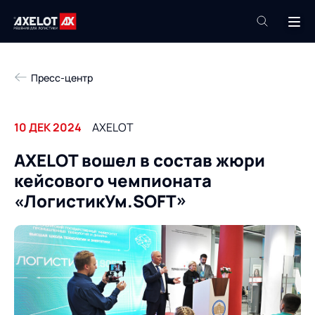
+7 (495) 961-26-09
Пресс-центр
Техподдержка
+7 (800) 600-68-34
10 ДЕК 2024
AXELOT
Компания
AXELOT вошел в состав жюри
Услуги
кейсового чемпионата
Продукты
Пресс-центр
«ЛогистикУм.SOFT»
Роботизация
Проекты
Академия
Контакты
База знаний
О компании