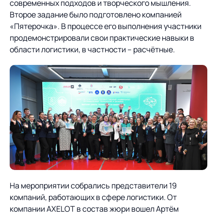
Предложение для
База знаний
современных подходов и творческого мышления.
учебных заведений
Второе задание было подготовлено компанией
«Пятерочка». В процессе его выполнения участники
База знаний
продемонстрировали свои практические навыки в
области логистики, в частности – расчётные.
На мероприятии собрались представители 19
компаний, работающих в сфере логистики. От
компании AXELOT в состав жюри вошел Артём