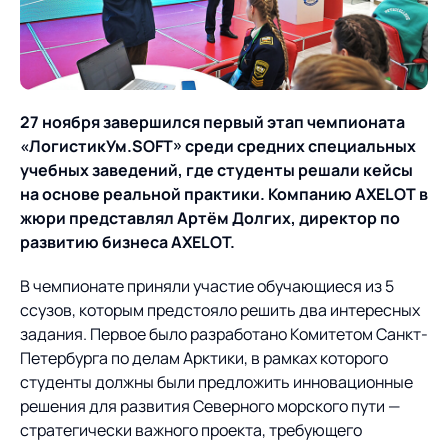
О компании
Партнеры
Продукты
ИТ-аккредитация
Импортозамещение
Управление цепями
Оптимизация в цепях
Услуги
27 ноября завершился первый этап чемпионата
поставок
поставок
Карьера
«ЛогистикУм.SOFT» среди средних специальных
Логистический
Нетворкинг и обмен
Пресс-центр
Управление складами
Управление двором
учебных заведений, где студенты решали кейсы
консалтинг
опытом вместе с AXELOT
на основе реальной практики. Компанию AXELOT в
Управление перевозками
Логистический
жюри представлял Артём Долгих, директор по
Новости
СМИ о нас
Автоматизация
Облачные сервисы
и транспортным парком
консалтинг
развитию бизнеса AXELOT.
процессов
Мероприятия
Архив мероприятий
Формирование центров
Проекты
Интегрированное
Роботизация
В чемпионате приняли участие обучающиеся из 5
Техническое оснащение
компетенций
планирование
ссузов, которым предстояло решить два интересных
Оборудование для склада
Проекты
задания. Первое было разработано Комитетом Санкт-
Контакты
Постпроектное
Управление
Петербурга по делам Арктики, в рамках которого
сопровождение
AXELOT AI
контейнерным
студенты должны были предложить инновационные
Контакты
Академия
терминалом
решения для развития Северного морского пути —
стратегически важного проекта, требующего