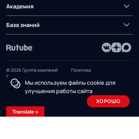
терминалом
Контакты
Академия
Предложение для
База знаний
учебных заведений
База знаний
© 2026 Группа компаний
Политика
AXELOT
конфиденциальности
Мы используем файлы cookie для
Пользовательское
улучшения работы сайта
соглашение
ХОРОШО
Design by INSAIM
Translate »