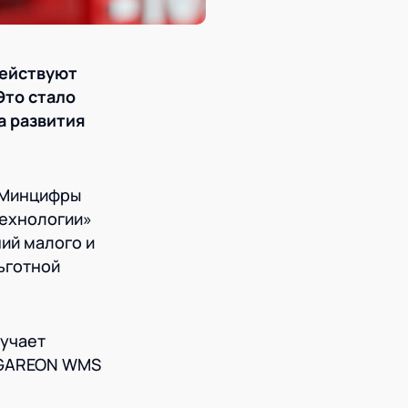
действуют
Это стало
а развития
 Минцифры
технологии»
ий малого и
ьготной
лучает
LOGAREON WMS