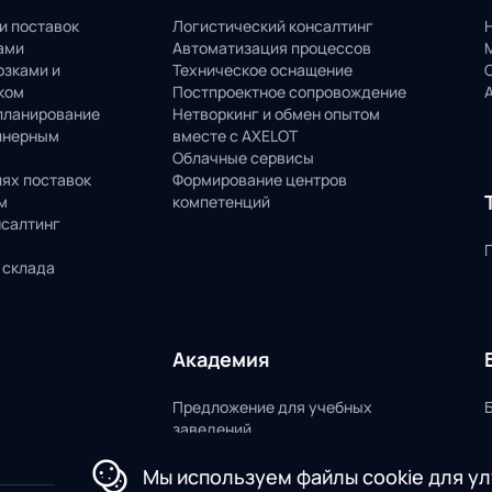
и поставок
Логистический консалтинг
ами
Автоматизация процессов
озками и
Техническое оснащение
ком
Постпроектное сопровождение
планирование
Нетворкинг и обмен опытом
йнерным
вместе с AXELOT
Облачные сервисы
пях поставок
Формирование центров
м
компетенций
нсалтинг
 склада
Академия
Предложение для учебных
заведений
Мы используем файлы cookie для у