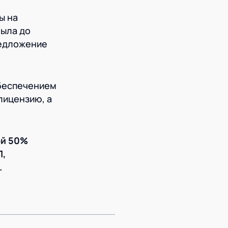
ы на
была до
редложение
обеспечением
лицензию, а
ой 50%
П,
.