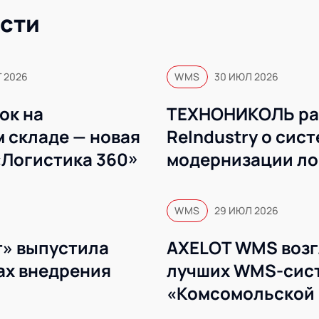
сти
Г 2026
WMS
30 ИЮЛ 2026
ок на
ТЕХНОНИКОЛЬ ра
 складе — новая
ReIndustry о сис
«Логистика 360»
модернизации ло
WMS
WMS
29 ИЮЛ 2026
» выпустила
AXELOT WMS возг
ах внедрения
лучших WMS-сист
«Комсомольской