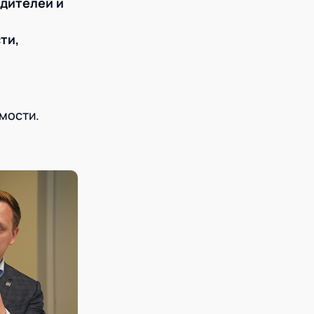
одителей и
ти,
мости.