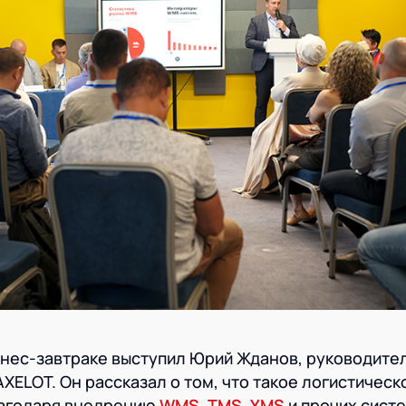
знес-завтраке выступил Юрий Жданов, руководите
ELOT. Он рассказал о том, что такое логистическ
лагодаря внедрению
WMS
,
TMS
,
YMS
и прочих сист