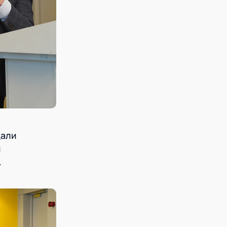
дали
и
.