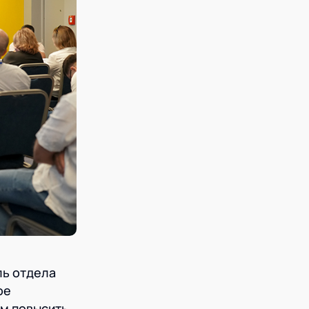
ль отдела
ое
ем повысить