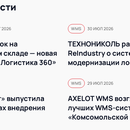
сти
Г 2026
WMS
30 ИЮЛ 2026
ок на
ТЕХНОНИКОЛЬ ра
 складе — новая
ReIndustry о сис
«Логистика 360»
модернизации ло
WMS
WMS
29 ИЮЛ 2026
» выпустила
AXELOT WMS возг
ах внедрения
лучших WMS-сист
«Комсомольской