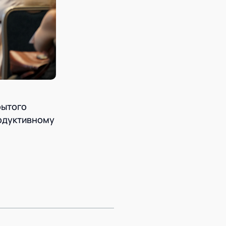
рытого
одуктивному