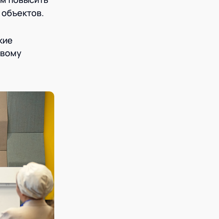
 объектов.
кие
ивому