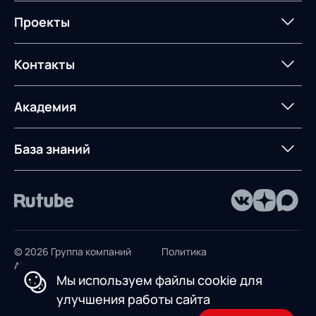
Мероприятия
Архив мероприятий
Формирование центров
Интегрированное
Портал техподдержки
Роботизация
Проекты
Техническое оснащение
компетенций
планирование
Оборудование для склада
Постпроектное
Проекты
Контакты
Управление
сопровождение
AXELOT AI
контейнерным
терминалом
Контакты
Академия
Предложение для
База знаний
учебных заведений
База знаний
© 2026 Группа компаний
Политика
AXELOT
конфиденциальности
Мы используем файлы cookie для
Пользовательское
улучшения работы сайта
соглашение