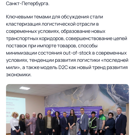
Предложение для
База знаний
Санкт-Петербурга.
учебных заведений
Ключевыми темами для обсуждения стали
База знаний
кластеризация логистической отрасли в
современных условиях, образование новых
транспортных коридоров, совершенствование цепей
поставок при импорте товаров, способы
минимизации состояния out-of-stock в современных
условиях, тенденции развития логистики «последней
мили», а также модель D2C как новый тренд развития
экономики.