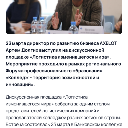
О компании
Партнеры
Продукты
ИТ-аккредитация
Импортозамещение
Управление цепями
Оптимизация в цепях
Услуги
поставок
поставок
Карьера
23 марта директор по развитию бизнеса
AXELOT
Логистический
Нетворкинг и обмен
Пресс-центр
Управление складами
Управление двором
Артем Долгих выступил на дискуссионной
консалтинг
опытом вместе с AXELOT
площадке «Логистика изменившегося мира».
Управление перевозками
Логистический
Новости
СМИ о нас
Мероприятие проходило в рамках регионального
Автоматизация
Облачные сервисы
и транспортным парком
консалтинг
Форума профессионального образования
процессов
Мероприятия
Архив мероприятий
«Колледж – территория возможностей и
Формирование центров
Проекты
Интегрированное
Роботизация
инноваций».
Техническое оснащение
компетенций
планирование
Оборудование для склада
Проекты
Контакты
Дискуссионная площадка «Логистика
Постпроектное
Управление
изменившегося мира» собрала за одним столом
сопровождение
AXELOT AI
контейнерным
представителей логистических компаний и
Контакты
Академия
терминалом
преподавателей колледжей разных регионов страны.
Встреча состоялась 23 марта в Банковском колледже