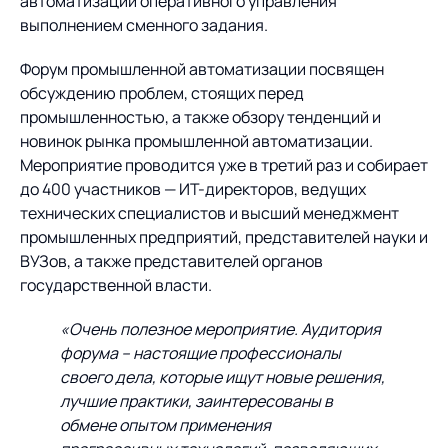
Предложение для
автоматизации оперативного управления
База знаний
учебных заведений
выполнением сменного задания.
База знаний
Форум промышленной автоматизации посвящен
обсуждению проблем, стоящих перед
промышленностью, а также обзору тенденций и
новинок рынка промышленной автоматизации.
Мероприятие проводится уже в третий раз и собирает
до 400 участников — ИТ-директоров, ведущих
технических специалистов и высший менеджмент
промышленных предприятий, представителей науки и
ВУЗов, а также представителей органов
государственной власти.
«Очень полезное мероприятие. Аудитория
форума – настоящие профессионалы
своего дела, которые ищут новые решения,
лучшие практики, заинтересованы в
обмене опытом применения