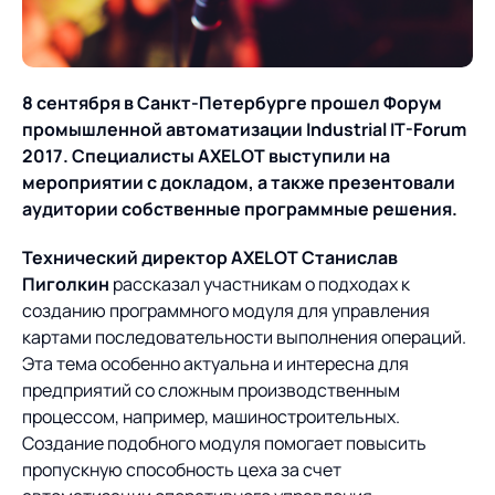
О компании
Партнеры
Продукты
ИТ-аккредитация
Импортозамещение
8 сентября в Санкт-Петербурге прошел Форум
Управление цепями
Оптимизация в цепях
Услуги
промышленной автоматизации Industrial IT-Forum
поставок
поставок
Карьера
2017. Специалисты AXELOT выступили на
Логистический
Нетворкинг и обмен
Пресс-центр
мероприятии с докладом, а также презентовали
Управление складами
Управление двором
консалтинг
опытом вместе с AXELOT
аудитории собственные программные решения.
Управление перевозками
Логистический
Новости
СМИ о нас
Автоматизация
Облачные сервисы
Технический директор AXELOT Станислав
и транспортным парком
консалтинг
процессов
Пиголкин
рассказал участникам о подходах к
Мероприятия
Архив мероприятий
Формирование центров
Проекты
созданию программного модуля для управления
Интегрированное
Роботизация
Техническое оснащение
компетенций
картами последовательности выполнения операций.
планирование
Оборудование для склада
Эта тема особенно актуальна и интересна для
Проекты
Контакты
Постпроектное
Управление
предприятий со сложным производственным
сопровождение
AXELOT AI
контейнерным
процессом, например, машиностроительных.
Контакты
Академия
терминалом
Создание подобного модуля помогает повысить
пропускную способность цеха за счет