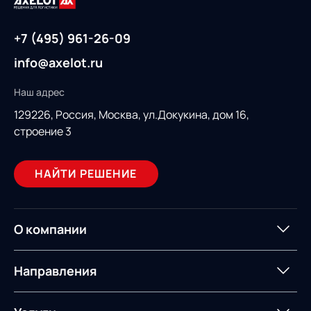
+7 (495) 961-26-09
info@axelot.ru
Наш адрес
129226, Россия,
Москва, ул.Докукина, дом 16,
строение 3
НАЙТИ РЕШЕНИЕ
О компании
О компании
Партнеры
Направления
ИТ-аккредитация
Импортозамещение
Управление цепями
Оптимизация в цепях