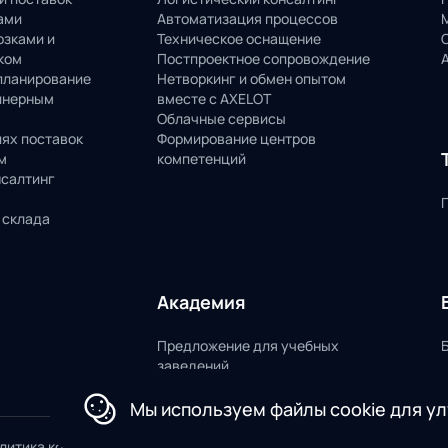
ами
Автоматизация процессов
озками и
Техническое оснащение
ком
Постпроектное сопровождение
планирование
Нетворкинг и обмен опытом
йнерным
вместе с AXELOT
Облачные сервисы
пях поставок
Формирование центров
м
компетенций
нсалтинг
 склада
Академия
Предложение для учебных
заведений
Мы используем файлы cookie для у
литика конфиденциальности
Пользовате