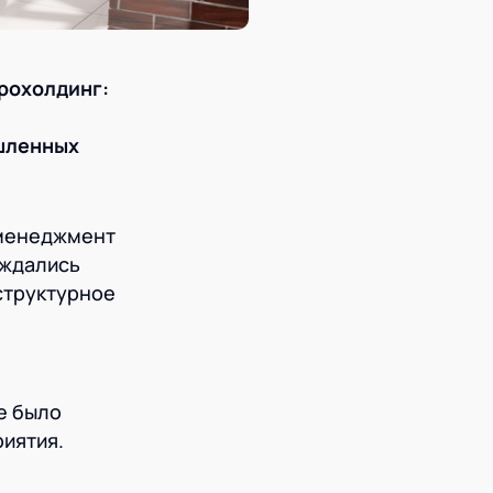
рохолдинг:
шленных
-менеджмент
уждались
структурное
е было
иятия.