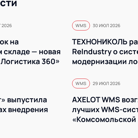
сти
Г 2026
WMS
30 ИЮЛ 2026
ок на
ТЕХНОНИКОЛЬ ра
 складе — новая
ReIndustry о сис
«Логистика 360»
модернизации ло
WMS
WMS
29 ИЮЛ 2026
» выпустила
AXELOT WMS возг
ах внедрения
лучших WMS-сист
«Комсомольской