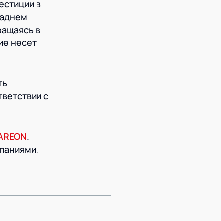
естиции в
заднем
ращаясь в
ие несет
ть
тветствии с
AREON
.
мпаниями.