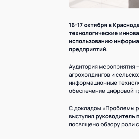
16-17 октября в Красно
технологические иннов
использованию информа
предприятий.
Аудитория мероприятия 
агрохолдингов и сельск
информационные техноло
обеспечение цифровой т
С докладом «Проблемы р
выступил
руководитель п
посвящено обзору роли с