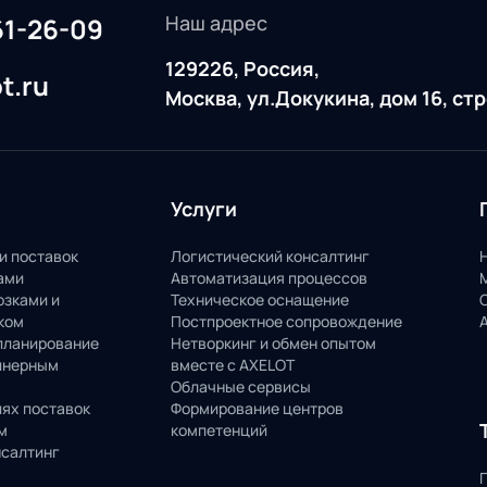
Наш адрес
61-26-09
129226, Россия,
t.ru
Москва, ул.Докукина, дом 16, ст
Услуги
и поставок
Логистический консалтинг
ами
Автоматизация процессов
озками и
Техническое оснащение
ком
Постпроектное сопровождение
планирование
Нетворкинг и обмен опытом
йнерным
вместе с AXELOT
Облачные сервисы
пях поставок
Формирование центров
м
компетенций
нсалтинг