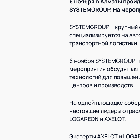
6 ноября в Алматы прой
SYSTEMGROUP. На мероп
SYSTEMGROUP – крупный с
специализируется на авт
транспортной логистики.
6 ноября SYSTEMGROUP пр
мероприятия обсудят ак
технологий для повышени
центров и производств.
На одной площадке собер
настоящие лидеры отрасли!
LOGAREON и AXELOT.
Эксперты AXELOT и LOGA