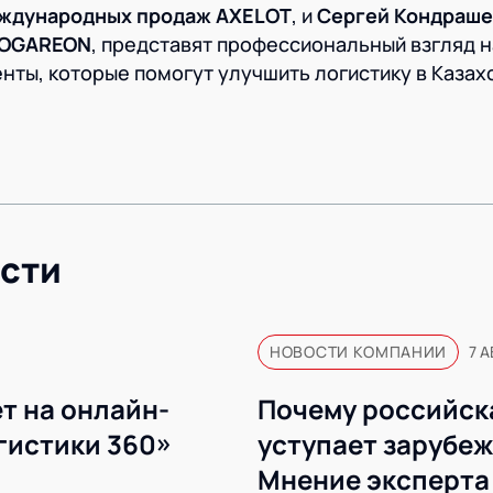
еждународных продаж AXELOT
, и
Сергей Кондраше
LOGAREON
, представят профессиональный взгляд н
ты, которые помогут улучшить логистику в Казах
сти
НОВОСТИ КОМПАНИИ
7 А
т на онлайн-
Почему российск
гистики 360»
уступает зарубе
Мнение эксперта