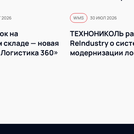
Г 2026
WMS
30 ИЮЛ 2026
ок на
ТЕХНОНИКОЛЬ ра
 складе — новая
ReIndustry о сис
«Логистика 360»
модернизации ло
WMS