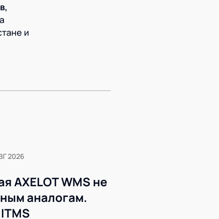
в,
а
стане и
ВГ 2026
ая AXELOT WMS не
жным аналогам.
 ITMS