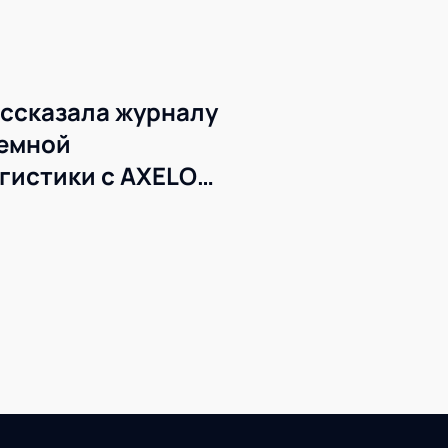
ссказала журналу
темной
гистики с AXELOT