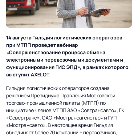
О компании
Партнеры
Продукты
ИТ-аккредитация
Импортозамещение
Управление цепями
Оптимизация в цепях
Услуги
14 августа Гильдия логистических операторов
поставок
поставок
Карьера
при МТПП проведет вебинар
Логистический
Нетворкинг и обмен
Пресс-центр
Управление складами
Управление двором
«Совершенствование процесса обмена
консалтинг
опытом вместе с AXELOT
электронными перевозочными документами и
Управление перевозками
Логистический
функционирования ГИС ЭПД», в рамках которого
Новости
СМИ о нас
Автоматизация
Облачные сервисы
и транспортным парком
консалтинг
выступит
AXELOT.
процессов
Мероприятия
Архив мероприятий
Формирование центров
Проекты
Интегрированное
Роботизация
Гильдия логистических операторов создана
Техническое оснащение
компетенций
планирование
решением Президиума Правления Московской
Оборудование для склада
Проекты
торгово-промышленной палаты (МТПП) по
Контакты
Постпроектное
Управление
инициативе членов МТПП ЗАО «Совтрансавто», ГК
сопровождение
AXELOT AI
контейнерным
«Севертранс», ОАО «Мострансагенство» и ГУП
Контакты
Академия
терминалом
«Мострансавто». В настоящее время Гильдия
объединяет более 70 компаний – перевозчиков,