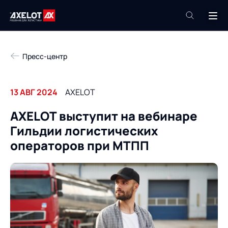
+7 (495) 961-26-09
Пресс-центр
Техподдержка
+7 (800) 600-68-34
13 АВГ 2024
AXELOT
Компания
AXELOT выступит на вебинаре
Услуги
Гильдии логистических
Продукты
Пресс-центр
операторов при МТПП
Роботизация
Проекты
Академия
Контакты
База знаний
О компании