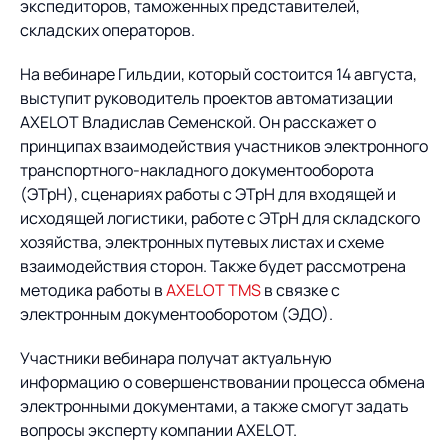
Предложение для
База знаний
экспедиторов, таможенных представителей,
учебных заведений
складских операторов.
База знаний
На вебинаре Гильдии, который состоится 14 августа,
выступит руководитель проектов автоматизации
AXELOT Владислав Семенской. Он расскажет о
принципах взаимодействия участников электронного
транспортного-накладного документооборота
(ЭТрН), сценариях работы с ЭТрН для входящей и
исходящей логистики, работе с ЭТрН для складского
хозяйства, электронных путевых листах и схеме
взаимодействия сторон. Также будет рассмотрена
методика работы в
AXELOT TMS
в связке с
электронным документооборотом (ЭДО).
Участники вебинара получат актуальную
информацию о совершенствовании процесса обмена
электронными документами, а также смогут задать
вопросы эксперту компании AXELOT.