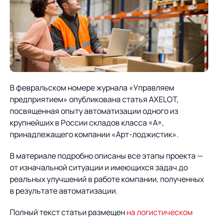
О компании
Партнеры
Продукты
ИТ-аккредитация
Импортозамещение
Управление цепями
Оптимизация в цепях
Услуги
поставок
поставок
Карьера
Логистический
Нетворкинг и обмен
Пресс-центр
Управление складами
Управление двором
В февральском номере журнала «Управляем
консалтинг
опытом вместе с AXELOT
предприятием» опубликована статья AXELOT,
Управление перевозками
Логистический
Новости
СМИ о нас
посвященная опыту автоматизации одного из
Автоматизация
Облачные сервисы
и транспортным парком
консалтинг
крупнейших в России складов класса «А»,
процессов
Мероприятия
Архив мероприятий
Формирование центров
Проекты
принадлежащего компании «Арт-лоджистик».
Интегрированное
Роботизация
Техническое оснащение
компетенций
планирование
В материале подробно описаны все этапы проекта —
Оборудование для склада
Проекты
Контакты
Постпроектное
от изначальной ситуации и имеющихся задач до
Управление
сопровождение
реальных улучшений в работе компании, полученных
AXELOT AI
контейнерным
Контакты
в результате автоматизации.
Академия
терминалом
Полный текст статьи размещен
на логистическом