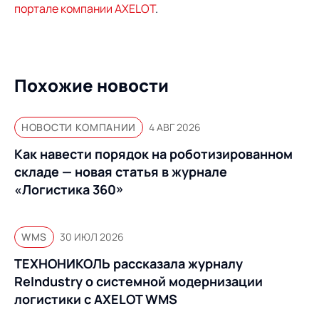
Предложение для
База знаний
портале компании AXELOT
.
учебных заведений
База знаний
Похожие новости
НОВОСТИ КОМПАНИИ
4 АВГ 2026
Как навести порядок на роботизированном
складе — новая статья в журнале
«Логистика 360»
WMS
30 ИЮЛ 2026
ТЕХНОНИКОЛЬ рассказала журналу
ReIndustry о системной модернизации
логистики с AXELOT WMS