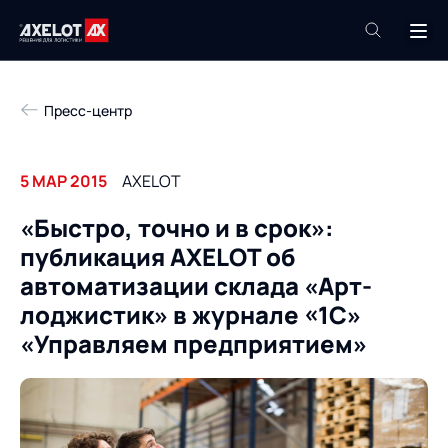
+7 (495) 961-26-09
Пресс-центр
Техподдержка
+7 (800) 600-68-34
5 МАР 2015
AXELOT
Компания
«Быстро, точно и в срок»:
Услуги
публикация AXELOT об
Продукты
Пресс-центр
автоматизации склада «Арт-
Роботизация
лоджистик» в журнале «1С»
Проекты
«Управляем предприятием»
Академия
Контакты
База знаний
О компании