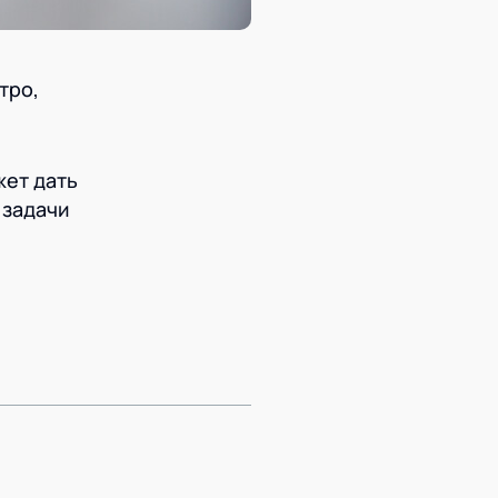
тро,
жет дать
 задачи