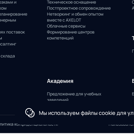
озками и
Техническое оснащение
ком
Постпроектное сопровождение
планирование
Нетворкинг и обмен опытом
йнерным
вместе с AXELOT
Облачные сервисы
пях поставок
Формирование центров
м
компетенций
нсалтинг
 склада
Академия
Предложение для учебных
заведений
Мы используем файлы cookie для у
литика конфиденциальности
Пользовате