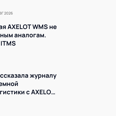
ВГ 2026
ая AXELOT WMS не
жным аналогам.
 ITMS
ссказала журналу
темной
гистики с AXELOT