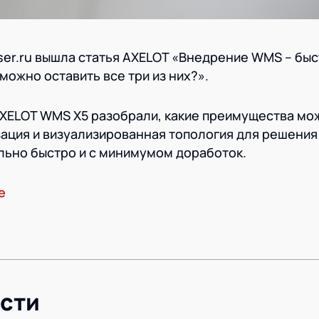
iser.ru вышла статья AXELOT «Внедрение WMS – быс
можно оставить все три из них?».
AXELOT WMS X5 разобрали, какие преимущества мо
ция и визуализированная топология для решения
ьно быстро и с минимумом доработок.
е
сти