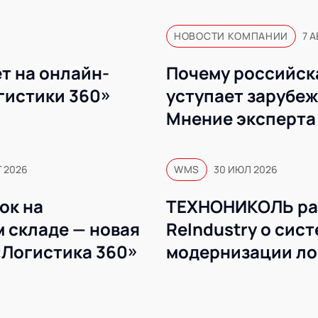
НОВОСТИ КОМПАНИИ
7 А
т на онлайн-
Почему российск
гистики 360»
уступает зарубе
Мнение эксперта
Г 2026
WMS
30 ИЮЛ 2026
ок на
ТЕХНОНИКОЛЬ ра
 складе — новая
ReIndustry о сис
«Логистика 360»
модернизации ло
WMS