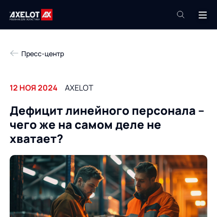
+7 (495) 961-26-09
Пресс-центр
Техподдержка
+7 (800) 600-68-34
12 НОЯ 2024
AXELOT
Компания
Дефицит линейного персонала –
Услуги
чего же на самом деле не
Продукты
Пресс-центр
хватает?
Роботизация
Проекты
Академия
Контакты
База знаний
О компании