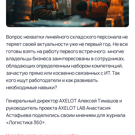
О компании
Партнеры
Продукты
ИТ-аккредитация
Импортозамещение
Управление цепями
Оптимизация в цепях
Услуги
Вопрос нехватки линейного складского персонала не
поставок
поставок
Карьера
теряет своей актуальности уже не первый год. Не все
Логистический
Нетворкинг и обмен
Пресс-центр
Управление складами
Управление двором
готовы взять на работу первого встречного: многие
консалтинг
опытом вместе с AXELOT
владельцы бизнеса заинтересованы в сотрудниках,
Управление перевозками
Логистический
обладающих определенным набором компетенций,
Новости
СМИ о нас
Автоматизация
Облачные сервисы
и транспортным парком
консалтинг
зачастую прямо или косвенно связанных с ИТ. Так
процессов
Мероприятия
Архив мероприятий
кого ищут работодатели и как развивать
Формирование центров
Проекты
Интегрированное
Роботизация
необходимые навыки?
Техническое оснащение
компетенций
планирование
Оборудование для склада
Проекты
Генеральный директор AXELOT Алексей Тимашов и
Контакты
Постпроектное
Управление
руководитель проекта AXELOT LAB Анастасия
сопровождение
AXELOT AI
контейнерным
Астафьева поделились своим мнением для журнала
Контакты
Академия
терминалом
«Логистика 360».