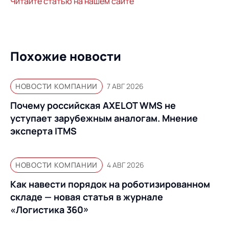
Предложение для
Читайте статью на нашем сайте
База знаний
учебных заведений
База знаний
Похожие новости
НОВОСТИ КОМПАНИИ
7 АВГ 2026
Почему российская AXELOT WMS не
уступает зарубежным аналогам. Мнение
эксперта ITMS
НОВОСТИ КОМПАНИИ
4 АВГ 2026
Как навести порядок на роботизированном
складе — новая статья в журнале
«Логистика 360»