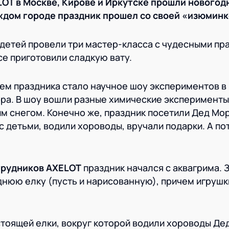
LOT в Москве, Кирове и Иркутске прошли новогод
аждом городе праздник прошел со своей «изюминк
детей провели три мастер-класса с чудесными п
се приготовили сладкую вату.
ем праздника стало научное шоу экспериментов в
а. В шоу вошли разные химические эксперименты,
м снегом. Конечно же, праздник посетили Дед Мор
с детьми, водили хороводы, вручали подарки. А по
трудников AXELOT
праздник начался с аквагрима. 
нюю елку (пусть и нарисованную), причем игрушк
стоящей елки, вокруг которой водили хороводы Де