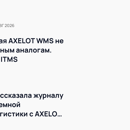
ВГ 2026
ая AXELOT WMS не
жным аналогам.
 ITMS
ссказала журналу
темной
гистики с AXELOT