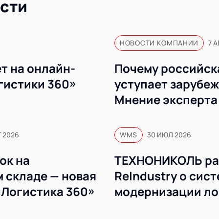
сти
НОВОСТИ КОМПАНИИ
7 А
т на онлайн-
Почему российск
гистики 360»
уступает зарубе
Мнение эксперта
Г 2026
WMS
30 ИЮЛ 2026
ок на
ТЕХНОНИКОЛЬ ра
 складе — новая
ReIndustry о сис
«Логистика 360»
модернизации ло
WMS