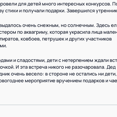
провели для детей много интересных конкурсов. П
у стихи и получали подарки. Завершился утренни
выдалось очень снежным, но солнечным. Здесь ел
астером по аквагриму, которая украсила лица мале
 пиратов, ковбоев, петрушек и других участников
ми.
ами и сладостями, дети с нетерпением ждали вст
чкой. И эта встреча никого не разочаровала. Дед 
ик очень весело: в стороне не остались ни дети,
овогоднее мероприятие вручением подарков и ча