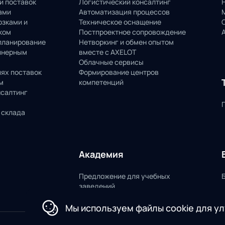
и поставок
Логистический консалтинг
ами
Автоматизация процессов
озками и
Техническое оснащение
ком
Постпроектное сопровождение
планирование
Нетворкинг и обмен опытом
йнерным
вместе с AXELOT
Облачные сервисы
пях поставок
Формирование центров
м
компетенций
нсалтинг
 склада
Академия
Предложение для учебных
заведений
Мы используем файлы cookie для у