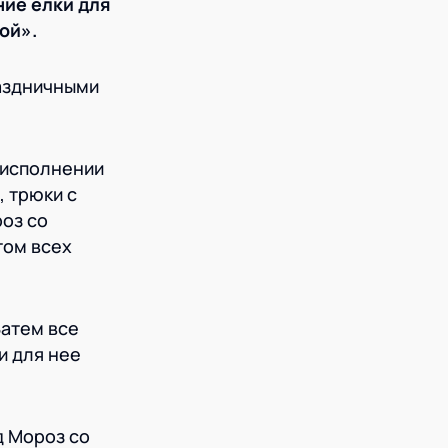
ние елки для
ой».
раздничными
 исполнении
 трюки с
оз со
том всех
Затем все
и для нее
д Мороз со