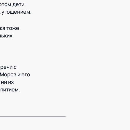
отом дети
к угощением.
ка тоже
ньких
речи с
Мороз и его
 ни их
епитием.