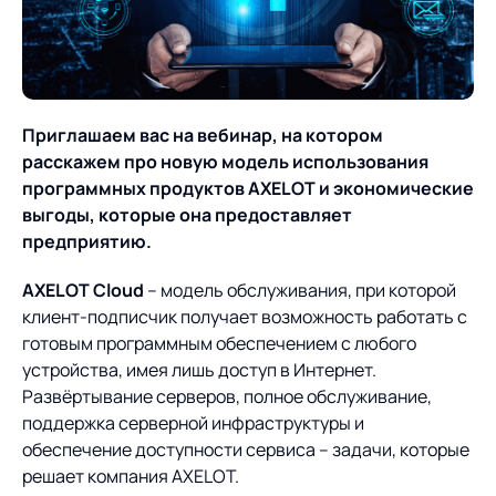
О компании
Партнеры
Продукты
ИТ-аккредитация
Импортозамещение
Управление цепями
Оптимизация в цепях
Услуги
Приглашаем вас на вебинар, на котором
поставок
поставок
Карьера
расскажем про новую модель использования
Логистический
Нетворкинг и обмен
Пресс-центр
Управление складами
Управление двором
программных продуктов AXELOT и экономические
консалтинг
опытом вместе с AXELOT
выгоды, которые она предоставляет
Управление перевозками
Логистический
предприятию.
Новости
СМИ о нас
Автоматизация
Облачные сервисы
и транспортным парком
консалтинг
процессов
AXELOT Cloud
– модель обслуживания, при которой
Мероприятия
Архив мероприятий
Формирование центров
Проекты
Интегрированное
Роботизация
клиент-подписчик получает возможность работать с
Техническое оснащение
компетенций
планирование
готовым программным обеспечением с любого
Оборудование для склада
Проекты
устройства, имея лишь доступ в Интернет.
Контакты
Постпроектное
Управление
Развёртывание серверов, полное обслуживание,
сопровождение
AXELOT AI
контейнерным
поддержка серверной инфраструктуры и
Контакты
Академия
терминалом
обеспечение доступности сервиса – задачи, которые
решает компания AXELOT.