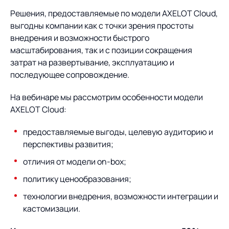
Предложение для
База знаний
учебных заведений
Решения, предоставляемые по модели AXELOT Cloud,
выгодны компании как с точки зрения простоты
База знаний
внедрения и возможности быстрого
масштабирования, так и с позиции сокращения
затрат на развертывание, эксплуатацию и
последующее сопровождение.
На вебинаре мы рассмотрим особенности модели
AXELOT Cloud:
предоставляемые выгоды, целевую аудиторию и
перспективы развития;
отличия от модели on-box;
политику ценообразования;
технологии внедрения, возможности интеграции и
кастомизации.