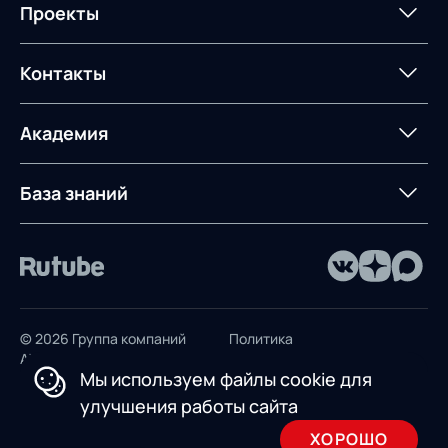
Интегрированное
Портал техподдержки
Роботизация
Проекты
Техническое оснащение
компетенций
планирование
Оборудование для склада
Постпроектное
Проекты
Контакты
Управление
сопровождение
AXELOT AI
контейнерным
терминалом
Контакты
Академия
Предложение для
База знаний
учебных заведений
База знаний
© 2026 Группа компаний
Политика
AXELOT
конфиденциальности
Мы используем файлы cookie для
Пользовательское
улучшения работы сайта
соглашение
ХОРОШО