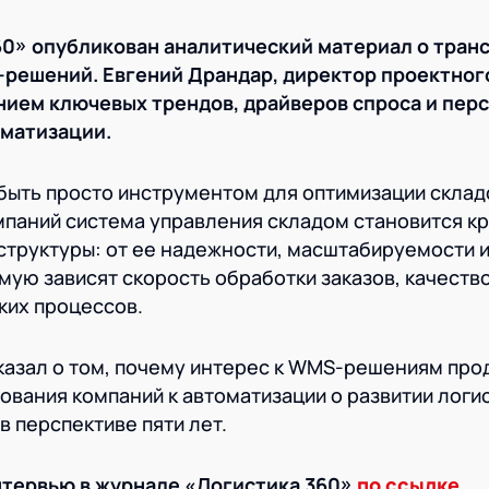
60» опубликован аналитический материал о тра
решений. Евгений Драндар, директор проектног
нием ключевых трендов, драйверов спроса и пер
оматизации.
быть просто инструментом для оптимизации склад
мпаний система управления складом становится к
труктуры: от ее надежности, масштабируемости 
ую зависят скорость обработки заказов, качество
ких процессов.
казал о том, почему интерес к WMS-решениям пр
бования компаний к автоматизации о развитии логи
 перспективе пяти лет.
нтервью в журнале «Логистика 360»
по ссылке
.