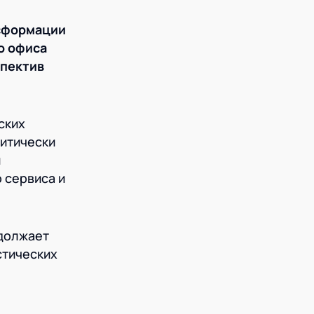
нсформации
о офиса
спектив
ских
ритически
и
 сервиса и
одолжает
стических