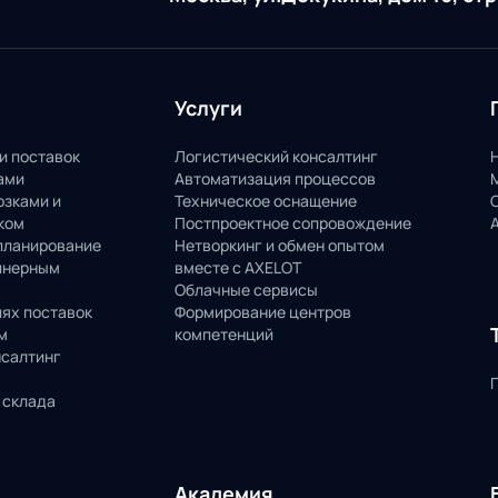
Услуги
и поставок
Логистический консалтинг
ами
Автоматизация процессов
озками и
Техническое оснащение
ком
Постпроектное сопровождение
планирование
Нетворкинг и обмен опытом
йнерным
вместе с AXELOT
Облачные сервисы
пях поставок
Формирование центров
м
компетенций
нсалтинг
 склада
Академия