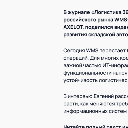
В журнале «Логистика 3
российского рынка WMS-
AXELOT, поделился виде
развития складской авт
Сегодня WMS перестает 
операций. Для многих ко
важной частью ИТ-инфрас
функциональности напрям
устойчивость логистичес
В интервью Евгений расс
расти, как меняются тре
информационных систем в
Читайте полный текст и