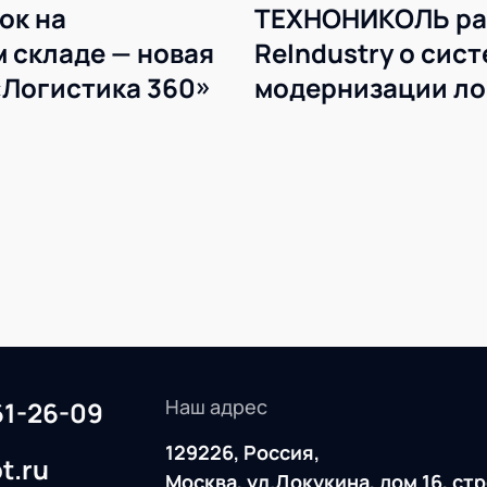
ок на
ТЕХНОНИКОЛЬ ра
 складе — новая
ReIndustry о сис
«Логистика 360»
модернизации ло
WMS
Наш адрес
61-26-09
129226, Россия,
t.ru
Москва, ул.Докукина, дом 16, ст