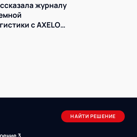
ссказала журналу
темной
гистики с AXELOT
НАЙТИ РЕШЕНИЕ
роение 3