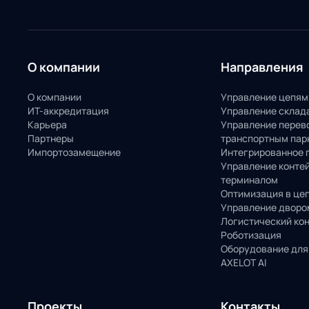
О компании
Направления
О компании
Управление цепям
ИТ-аккредитация
Управление склад
Карьера
Управление перев
Партнеры
транспортным пар
Импортозамещение
Интегрированное 
Управление конте
терминалом
Оптимизация в це
Управление дворо
Логистический ко
Роботизация
Оборудование для
AXELOT AI
Проекты
Контакты