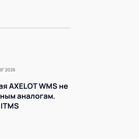
ВГ 2026
ая AXELOT WMS не
жным аналогам.
 ITMS