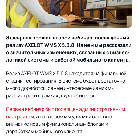
О компании
Партнеры
Продукты
ИТ-аккредитация
Импортозамещение
Управление цепями
Оптимизация в цепях
Услуги
8 февраля прошел второй вебинар, посвященный
поставок
поставок
Карьера
релизу AXELOT WMS Х 5.0.8. На нем мы рассказали
Логистический
Нетворкинг и обмен
Пресс-центр
Управление складами
Управление двором
о значительных изменениях, связанных с бизнес-
консалтинг
опытом вместе с AXELOT
логикой системы и работой мобильного клиента.
Управление перевозками
Логистический
Новости
СМИ о нас
Автоматизация
Облачные сервисы
и транспортным парком
консалтинг
Релиз AXELOT WMS Х 5.0.8 находится на финальной
процессов
стадии тестирования. В системе будет достаточно
Мероприятия
Архив мероприятий
Формирование центров
Проекты
Интегрированное
Роботизация
много доработок, самые интересные из них мы
Техническое оснащение
компетенций
планирование
рассмотрели в рамках двух вебинаров.
Оборудование для склада
Проекты
Контакты
Постпроектное
Управление
Первый вебинар был посвящен административным
сопровождение
AXELOT AI
контейнерным
настройкам
, а на втором мы уделили основное
Контакты
Академия
терминалом
внимание новым функциональным блокам и
доработкам мобильного клиента.