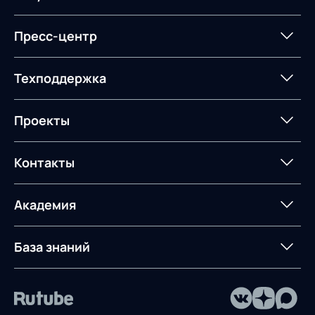
поставок
поставок
Карьера
Логистический
Нетворкинг и обмен
Пресс-центр
Управление складами
Управление двором
консалтинг
опытом вместе с AXELOT
Управление перевозками
Логистический
Новости
СМИ о нас
Техподдержка
Автоматизация
Облачные сервисы
и транспортным парком
консалтинг
процессов
Мероприятия
Архив мероприятий
Формирование центров
Интегрированное
Портал техподдержки
Роботизация
Проекты
Техническое оснащение
компетенций
планирование
Оборудование для склада
Постпроектное
Проекты
Контакты
Управление
сопровождение
AXELOT AI
контейнерным
терминалом
Контакты
Академия
Предложение для
База знаний
учебных заведений
База знаний