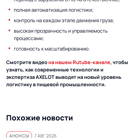
Предложение для
База знаний
учебных заведений
полная автоматизация логистики;
База знаний
контроль на каждом этапе движения груза;
высокая прозрачность и управляемость
процессами;
готовность к масштабированию.
Смотрите видео
на нашем
Rutube
-канале
, чтобы
узнать, как современные технологии и
экспертиза
AXELOT
выводят на новый уровень
логистику в пищевой промышленности.
Похожие новости
АНОНСЫ
7 АВГ 2026