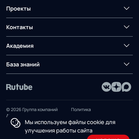
Мероприятия
Архив мероприятий
Формирование центров
Интегрированное
Портал техподдержки
Роботизация
Проекты
Техническое оснащение
компетенций
планирование
Оборудование для склада
Постпроектное
Проекты
Контакты
Управление
сопровождение
AXELOT AI
контейнерным
терминалом
Контакты
Академия
Предложение для
База знаний
учебных заведений
База знаний
© 2026 Группа компаний
Политика
AXELOT
конфиденциальности
Мы используем файлы cookie для
Пользовательское
улучшения работы сайта
соглашение