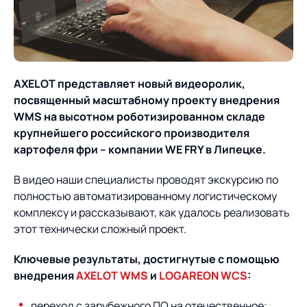
О компании
Партнеры
Продукты
ИТ-аккредитация
Импортозамещение
Управление цепями
Оптимизация в цепях
Услуги
AXELOT представляет новый видеоролик,
поставок
поставок
Карьера
посвященный масштабному проекту внедрения
Логистический
Нетворкинг и обмен
Пресс-центр
Управление складами
Управление двором
WMS на высотном роботизированном складе
консалтинг
опытом вместе с AXELOT
крупнейшего российского производителя
Управление перевозками
Логистический
картофеля фри – компании WE FRY в Липецке.
Новости
СМИ о нас
Автоматизация
Облачные сервисы
и транспортным парком
консалтинг
процессов
В видео наши специалисты проводят экскурсию по
Мероприятия
Архив мероприятий
Формирование центров
Проекты
Интегрированное
Роботизация
полностью автоматизированному логистическому
Техническое оснащение
компетенций
планирование
комплексу и рассказывают, как удалось реализовать
Оборудование для склада
Проекты
этот технически сложный проект.
Контакты
Постпроектное
Управление
сопровождение
AXELOT AI
контейнерным
Ключевые результаты, достигнутые с помощью
Контакты
Академия
терминалом
внедрения
AXELOT
WMS
и
LOGAREON
WCS
:
переход с зарубежного ПО на отечественное;