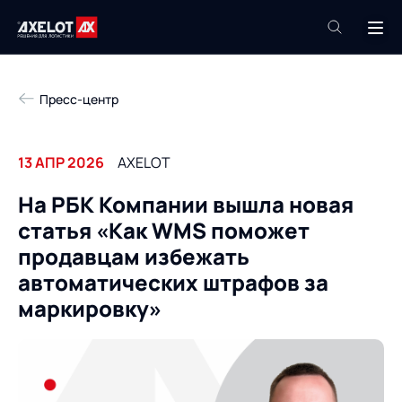
+7 (495) 961-26-09
Пресс-центр
Техподдержка
+7 (800) 600-68-34
13 АПР 2026
AXELOT
Компания
На РБК Компании вышла новая
Услуги
статья «Как WMS поможет
Продукты
Пресс-центр
продавцам избежать
Роботизация
автоматических штрафов за
Проекты
маркировку»
Академия
Контакты
База знаний
О компании