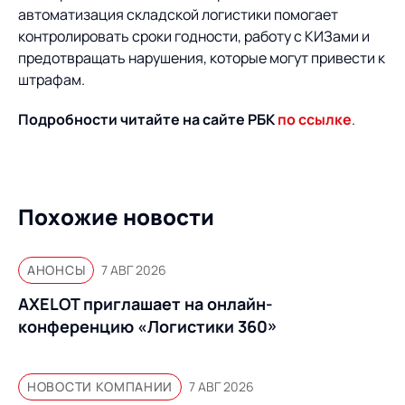
Предложение для
База знаний
автоматизация складской логистики помогает
учебных заведений
контролировать сроки годности, работу с КИЗами и
База знаний
предотвращать нарушения, которые могут привести к
штрафам.
Подробности читайте на сайте РБК
по ссылке
.
Похожие новости
АНОНСЫ
7 АВГ 2026
AXELOT приглашает на онлайн-
конференцию «Логистики 360»
НОВОСТИ КОМПАНИИ
7 АВГ 2026