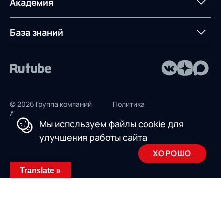
Академия
Предложение для
База знаний
учебных заведений
База знаний
© 2026 Группа компаний
Политика
AXELOT
конфиденциальности
Мы используем файлы cookie для
Пользовательское
улучшения работы сайта
соглашение
ХОРОШО
Design by INSAIM
Translate »