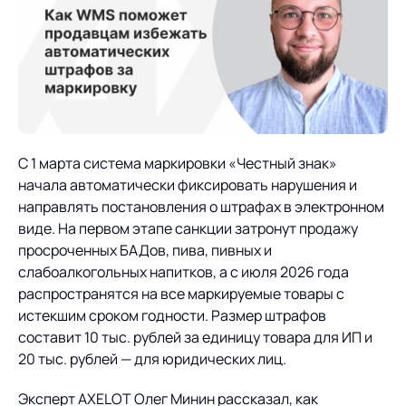
О компании
Партнеры
Продукты
ИТ-аккредитация
Импортозамещение
Управление цепями
Оптимизация в цепях
Услуги
поставок
поставок
Карьера
Логистический
Нетворкинг и обмен
Пресс-центр
Управление складами
Управление двором
С 1 марта система маркировки «Честный знак»
консалтинг
опытом вместе с AXELOT
начала автоматически фиксировать нарушения и
Управление перевозками
Логистический
Новости
СМИ о нас
направлять постановления о штрафах в электронном
Автоматизация
Облачные сервисы
и транспортным парком
консалтинг
виде. На первом этапе санкции затронут продажу
процессов
Мероприятия
Архив мероприятий
Формирование центров
Проекты
просроченных БАДов, пива, пивных и
Интегрированное
Роботизация
Техническое оснащение
компетенций
слабоалкогольных напитков, а с июля 2026 года
планирование
распространятся на все маркируемые товары с
Оборудование для склада
Проекты
Контакты
Постпроектное
истекшим сроком годности. Размер штрафов
Управление
сопровождение
AXELOT AI
составит 10 тыс. рублей за единицу товара для ИП и
контейнерным
Контакты
Академия
20 тыс. рублей — для юридических лиц.
терминалом
Эксперт AXELOT Олег Минин рассказал, как