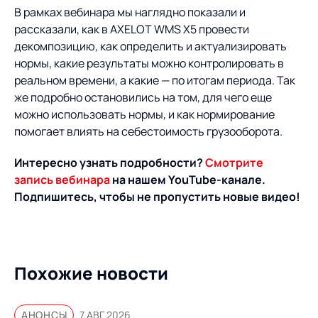
Предложение для
База знаний
В рамках вебинара мы наглядно показали и
учебных заведений
рассказали, как в AXELOT WMS X5 провести
База знаний
декомпозицию, как определить и актуализировать
нормы, какие результаты можно контролировать в
реальном времени, а какие — по итогам периода. Так
же подробно остановились на том, для чего еще
можно использовать нормы, и как нормирование
помогает влиять на себестоимость грузооборота.
Интересно узнать подробности?
Смотрите
запись вебинара
на нашем YouTube-канале.
Подпишитесь, чтобы не пропустить новые видео!
Похожие новости
АНОНСЫ
7 АВГ 2026