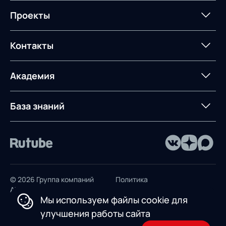
Мероприятия
Архив мероприятий
Формирование центров
Интегрированное
Портал техподдержки
Роботизация
Проекты
Техническое оснащение
компетенций
планирование
Оборудование для склада
Постпроектное
Проекты
Контакты
Управление
сопровождение
AXELOT AI
контейнерным
терминалом
Контакты
Академия
Предложение для
База знаний
учебных заведений
База знаний
© 2026 Группа компаний
Политика
AXELOT
конфиденциальности
Мы используем файлы cookie для
Пользовательское
улучшения работы сайта
соглашение