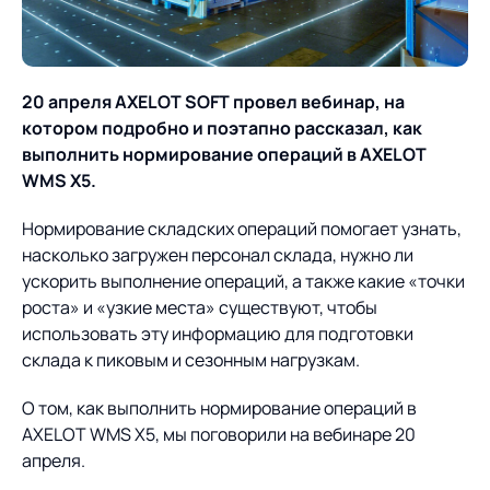
О компании
Партнеры
Продукты
ИТ-аккредитация
Импортозамещение
20 апреля AXELOT SOFT провел вебинар, на
Управление цепями
Оптимизация в цепях
Услуги
котором подробно и поэтапно рассказал, как
поставок
поставок
Карьера
выполнить нормирование операций в AXELOT
Логистический
Нетворкинг и обмен
Пресс-центр
WMS X5.
Управление складами
Управление двором
консалтинг
опытом вместе с AXELOT
Нормирование складских операций помогает узнать,
Управление перевозками
Логистический
Новости
СМИ о нас
Автоматизация
Облачные сервисы
насколько загружен персонал склада, нужно ли
и транспортным парком
консалтинг
процессов
ускорить выполнение операций, а также какие «точки
Мероприятия
Архив мероприятий
Формирование центров
Проекты
роста» и «узкие места» существуют, чтобы
Интегрированное
Роботизация
Техническое оснащение
компетенций
использовать эту информацию для подготовки
планирование
Оборудование для склада
склада к пиковым и сезонным нагрузкам.
Проекты
Контакты
Постпроектное
Управление
сопровождение
AXELOT AI
О том, как выполнить нормирование операций в
контейнерным
Контакты
Академия
AXELOT WMS X5, мы поговорили на вебинаре 20
терминалом
апреля.