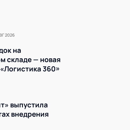
АВГ 2026
док на
м складе — новая
 «Логистика 360»
т» выпустила
тах внедрения