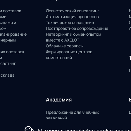
и поставок
Логистический консалтинг
ами
Автоматизация процессов
озками и
Техническое оснащение
ком
Постпроектное сопровождение
планирование
Нетворкинг и обмен опытом
йнерным
вместе с AXELOT
Облачные сервисы
пях поставок
Формирование центров
м
компетенций
нсалтинг
 склада
Академия
Предложение для учебных
заведений
Мы используем файлы cookie для у