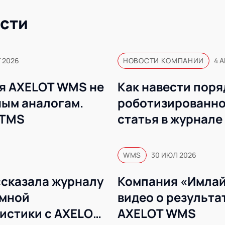
сти
Г 2026
НОВОСТИ КОМПАНИИ
4 
я AXELOT WMS не
Как навести поря
ным аналогам.
роботизированно
ITMS
статья в журнале
WMS
30 ИЮЛ 2026
сказала журналу
Компания «Имлай
емной
видео о результа
истики с AXELOT
AXELOT WMS