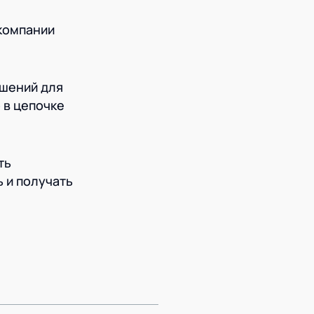
компании
ешений для
 в цепочке
ть
 и получать