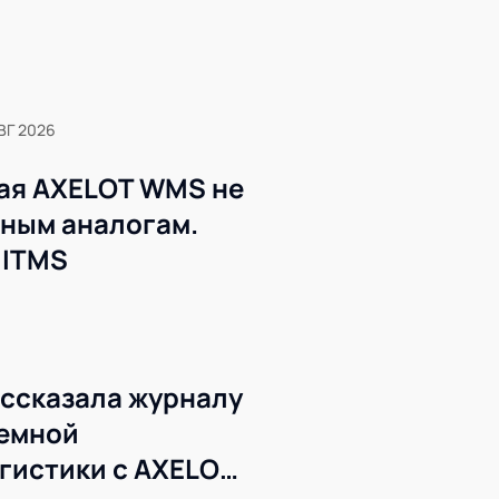
ВГ 2026
ая AXELOT WMS не
жным аналогам.
 ITMS
ссказала журналу
темной
гистики с AXELOT