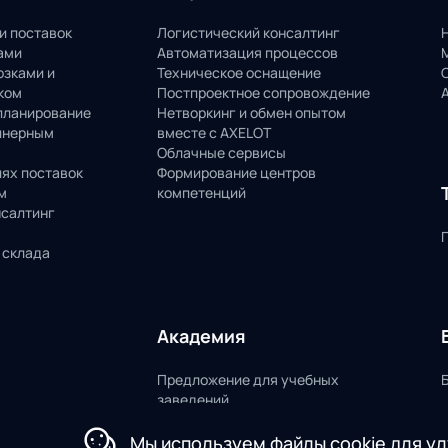
и поставок
Логистический консалтинг
ами
Автоматизация процессов
озками и
Техническое оснащение
ком
Постпроектное сопровождение
планирование
Нетворкинг и обмен опытом
йнерным
вместе с AXELOT
Облачные сервисы
пях поставок
Формирование центров
м
компетенций
нсалтинг
 склада
Академия
Предложение для учебных
заведений
Мы используем файлы cookie для у