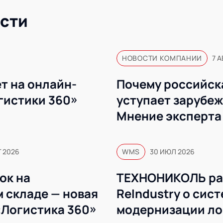
сти
НОВОСТИ КОМПАНИИ
7 А
т на онлайн-
Почему российск
гистики 360»
уступает зарубе
Мнение эксперта
Г 2026
WMS
30 ИЮЛ 2026
ок на
ТЕХНОНИКОЛЬ ра
 складе — новая
ReIndustry о сис
«Логистика 360»
модернизации ло