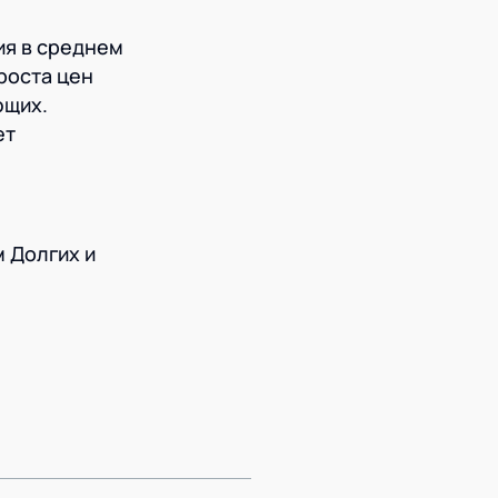
ия в среднем
роста цен
ющих.
ет
 Долгих и