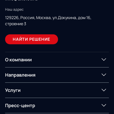
Наш адрес
129226, Россия,
Москва, ул.Докукина, дом 16,
строение 3
НАЙТИ РЕШЕНИЕ
О компании
О компании
Партнеры
Направления
ИТ-аккредитация
Импортозамещение
Управление цепями
Оптимизация в цепях
Услуги
поставок
поставок
Карьера
Логистический
Нетворкинг и обмен
Пресс-центр
Управление складами
Управление двором
консалтинг
опытом вместе с AXELOT