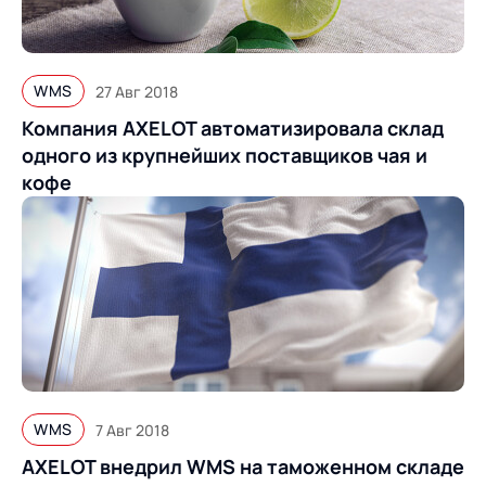
Предложение для
База знаний
учебных заведений
База знаний
WMS
27 Авг 2018
Компания AXELOT автоматизировала склад
одного из крупнейших поставщиков чая и
кофе
WMS
7 Авг 2018
AXELOT внедрил WMS на таможенном складе