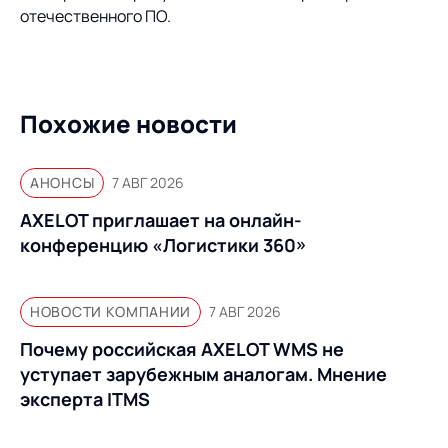
Предложение для
База знаний
отечественного ПО.
учебных заведений
База знаний
Похожие новости
АНОНСЫ
7 АВГ 2026
AXELOT приглашает на онлайн-
конференцию «Логистики 360»
НОВОСТИ КОМПАНИИ
7 АВГ 2026
Почему российская AXELOT WMS не
уступает зарубежным аналогам. Мнение
эксперта ITMS