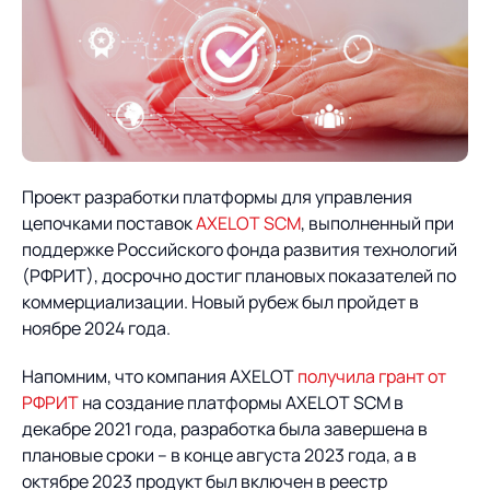
О компании
Партнеры
Продукты
ИТ-аккредитация
Импортозамещение
Управление цепями
Оптимизация в цепях
Услуги
поставок
поставок
Карьера
Логистический
Нетворкинг и обмен
Пресс-центр
Управление складами
Управление двором
Проект разработки платформы для управления
консалтинг
опытом вместе с AXELOT
цепочками поставок
AXELOT SCM
, выполненный при
Управление перевозками
Логистический
Новости
СМИ о нас
поддержке Российского фонда развития технологий
Автоматизация
Облачные сервисы
и транспортным парком
консалтинг
(РФРИТ), досрочно достиг плановых показателей по
процессов
Мероприятия
Архив мероприятий
Формирование центров
Проекты
коммерциализации. Новый рубеж был пройдет в
Интегрированное
Роботизация
Техническое оснащение
компетенций
ноябре 2024 года.
планирование
Оборудование для склада
Проекты
Контакты
Постпроектное
Напомним, что компания AXELOT
получила грант от
Управление
сопровождение
РФРИТ
на создание платформы AXELOT SCM в
AXELOT AI
контейнерным
Контакты
декабре 2021 года, разработка была завершена в
Академия
терминалом
плановые сроки – в конце августа 2023 года, а в
октябре 2023 продукт был включен в реестр