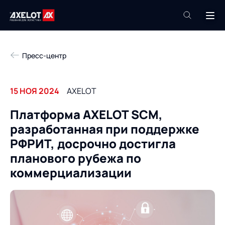
+7 (495) 961-26-09
Пресс-центр
Техподдержка
+7 (800) 600-68-34
15 НОЯ 2024
AXELOT
Компания
Платформа AXELOT SCM,
Услуги
разработанная при поддержке
Продукты
Пресс-центр
РФРИТ, досрочно достигла
Роботизация
планового рубежа по
Проекты
коммерциализации
Академия
Контакты
База знаний
О компании