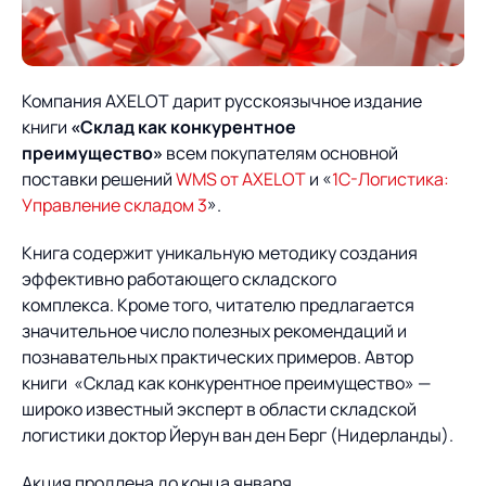
О компании
Партнеры
Продукты
ИТ-аккредитация
Импортозамещение
Компания AXELOT дарит русскоязычное издание
Управление цепями
Оптимизация в цепях
Услуги
книги
«Склад как конкурентное
поставок
поставок
Карьера
преимущество»
всем покупателям основной
Логистический
Нетворкинг и обмен
Пресс-центр
поставки решений
WMS от AXELOT
и «
1С-Логистика:
Управление складами
Управление двором
консалтинг
опытом вместе с AXELOT
Управление складом 3
».
Управление перевозками
Логистический
Новости
СМИ о нас
Автоматизация
Облачные сервисы
Книга содержит уникальную методику создания
и транспортным парком
консалтинг
процессов
эффективно работающего складского
Мероприятия
Архив мероприятий
Формирование центров
Проекты
комплекса. Кроме того, читателю предлагается
Интегрированное
Роботизация
Техническое оснащение
компетенций
значительное число полезных рекомендаций и
планирование
Оборудование для склада
познавательных практических примеров. Автор
Проекты
Контакты
Постпроектное
Управление
книги «Склад как конкурентное преимущество» —
сопровождение
AXELOT AI
контейнерным
широко известный эксперт в области складской
Контакты
Академия
терминалом
логистики доктор Йерун ван ден Берг (Нидерланды).
Акция продлена до конца января.