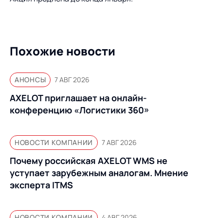
Предложение для
База знаний
учебных заведений
База знаний
Похожие новости
АНОНСЫ
7 АВГ 2026
AXELOT приглашает на онлайн-
конференцию «Логистики 360»
НОВОСТИ КОМПАНИИ
7 АВГ 2026
Почему российская AXELOT WMS не
уступает зарубежным аналогам. Мнение
эксперта ITMS
НОВОСТИ КОМПАНИИ
4 АВГ 2026