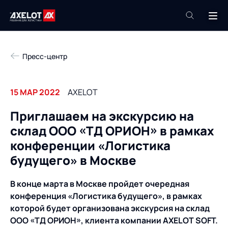
+7 (495) 961-26-09
Пресс-центр
Техподдержка
+7 (800) 600-68-34
15 МАР 2022
AXELOT
Компания
Приглашаем на экскурсию на
Услуги
склад ООО «ТД ОРИОН» в рамках
Продукты
Пресс-центр
конференции «Логистика
Роботизация
будущего» в Москве
Проекты
Академия
В конце марта в Москве пройдет очередная
Контакты
конференция «Логистика будущего», в рамках
База знаний
которой будет организована экскурсия на склад
ООО «ТД ОРИОН», клиента компании
AXELOT
SOFT.
О компании