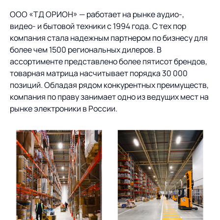
ООО «ТД ОРИОН» — работает на рынке аудио-,
О компании
Партнеры
Продукты
видео- и бытовой техники с 1994 года. С тех пор
компания стала надежным партнером по бизнесу для
ИТ-аккредитация
Импортозамещение
Управление цепями
более чем 1500 региональных дилеров. В
Оптимизация в цепях
Услуги
поставок
ассортименте представлено более пятисот брендов,
поставок
Карьера
товарная матрица насчитывает порядка 30 000
Логистический
Нетворкинг и обмен
Пресс-центр
Управление складами
Управление двором
позиций. Обладая рядом конкурентных преимуществ,
консалтинг
опытом вместе с AXELOT
компания по праву занимает одно из ведущих мест на
Управление перевозками
Логистический
Новости
СМИ о нас
рынке электроники в России.
Автоматизация
Облачные сервисы
и транспортным парком
консалтинг
процессов
Мероприятия
Архив мероприятий
Формирование центров
Проекты
Интегрированное
Роботизация
Техническое оснащение
компетенций
планирование
Оборудование для склада
Проекты
Контакты
Постпроектное
Управление
сопровождение
AXELOT AI
контейнерным
Контакты
Академия
терминалом