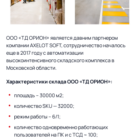
Предложение для
База знаний
учебных заведений
База знаний
ООО «ТД ОРИОН» является давним партнером
компании AXELOT SOFT, сотрудничество началось
еще в 2017 году с автоматизации
высокоинтенсивного складского комплекса в
Московской области.
Характеристики склада ООО «ТД ОРИОН»:
площадь – 30000 м2;
количество SKU — 32000;
режим работы – 6/1;
количество одновременно работающих
пользователей на ПК и с ТСД ~ 100;