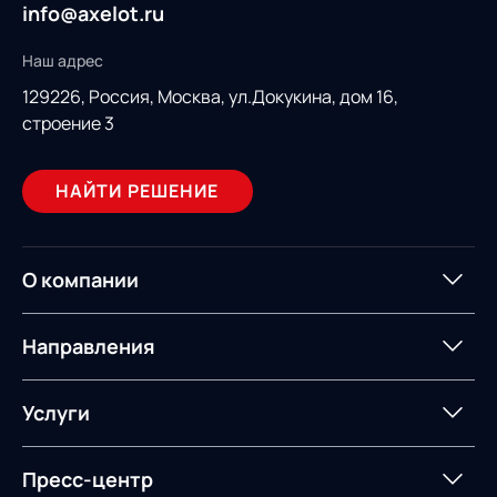
info@axelot.ru
Наш адрес
129226, Россия,
Москва, ул.Докукина, дом 16,
строение 3
НАЙТИ РЕШЕНИЕ
О компании
О компании
Партнеры
Направления
ИТ-аккредитация
Импортозамещение
Управление цепями
Оптимизация в цепях
Услуги
поставок
поставок
Карьера
Логистический
Нетворкинг и обмен
Пресс-центр
Управление складами
Управление двором