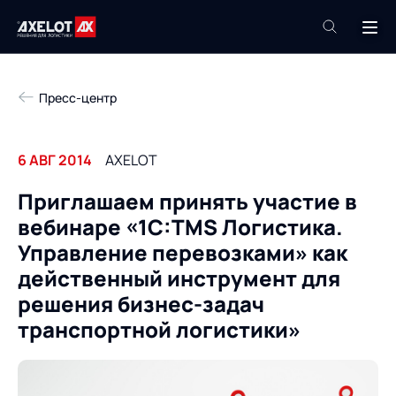
+7 (495) 961-26-09
Пресс-центр
Техподдержка
+7 (800) 600-68-34
6 АВГ 2014
AXELOT
Компания
Приглашаем принять участие в
Услуги
вебинаре «1С:TMS Логистика.
Продукты
Пресс-центр
Управление перевозками» как
Роботизация
действенный инструмент для
Проекты
решения бизнес-задач
Академия
Контакты
транспортной логистики»
База знаний
О компании