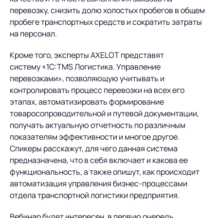
Предложение для
База знаний
перевозку, снизить долю холостых пробегов в общем
учебных заведений
пробеге транспортных средств и сократить затраты
База знаний
на персонал.
Кроме того, эксперты AXELOT представят
систему «1С:TMS Логистика. Управление
перевозками», позволяющую учитывать и
контролировать процесс перевозки на всех его
этапах, автоматизировать формирование
товаросопроводительной и путевой документации,
получать актуальную отчетность по различным
показателям эффективности и многое другое.
Спикеры расскажут, для чего данная система
предназначена, что в себя включает и какова ее
функциональность, а также опишут, как происходит
автоматизация управления бизнес-процессами
отдела транспортной логистики предприятия.
Вебинар будет интересен, в первую очередь,