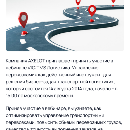
О компании
Партнеры
Продукты
ИТ-аккредитация
Импортозамещение
Управление цепями
Оптимизация в цепях
Услуги
поставок
поставок
Карьера
Логистический
Нетворкинг и обмен
Пресс-центр
Управление складами
Управление двором
консалтинг
опытом вместе с AXELOT
Компания AXELOT приглашает принять участие в
Управление перевозками
Логистический
Новости
СМИ о нас
Автоматизация
Облачные сервисы
вебинаре «1С:TMS Логистика. Управление
и транспортным парком
консалтинг
процессов
перевозками» как действенный инструмент для
Мероприятия
Архив мероприятий
Формирование центров
Проекты
решения бизнес-задач транспортной логистики»,
Интегрированное
Роботизация
Техническое оснащение
компетенций
который состоится 14 августа 2014 года, начало – в
планирование
Оборудование для склада
15.00 по московскому времени.
Проекты
Контакты
Постпроектное
Управление
сопровождение
AXELOT AI
Приняв участие в вебинаре, вы узнаете, как
контейнерным
Контакты
Академия
оптимизировать управление транспортными
терминалом
перевозками, повысить объемы перевозимых грузов,
качество и точность выполнения заказов на