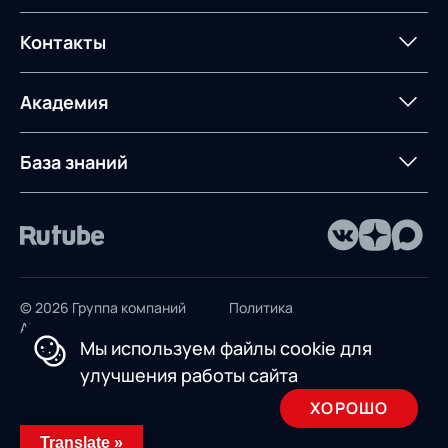
планирование
Оборудование для склада
Постпроектное
Проекты
Контакты
Управление
сопровождение
AXELOT AI
контейнерным
терминалом
Контакты
Академия
Предложение для
База знаний
учебных заведений
База знаний
© 2026 Группа компаний
Политика
AXELOT
конфиденциальности
Мы используем файлы cookie для
Пользовательское
улучшения работы сайта
соглашение
ХОРОШО
Design by INSAIM
Translate »