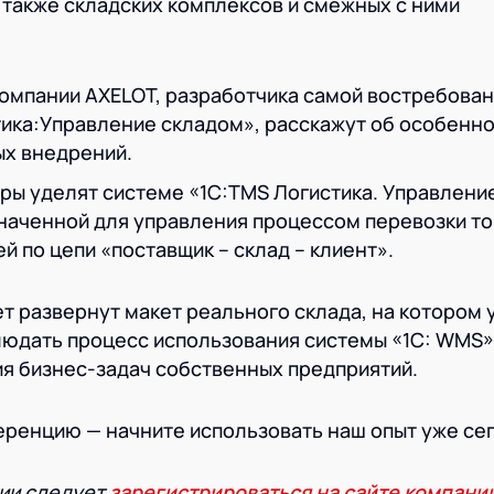
а также складских комплексов и смежных с ними
омпании AXELOT, разработчика самой востребован
ика:Управление складом», расскажут об особенн
ых внедрений.
ры уделят системе «1С:TMS Логистика. Управлени
наченной для управления процессом перевозки т
 по цепи «поставщик – склад – клиент».
т развернут макет реального склада, на котором 
людать процесс использования системы «1С: WMS»
я бизнес-задач собственных предприятий.
еренцию — начните использовать наш опыт уже се
ции следует
зарегистрироваться на сайте компани