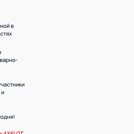
ной в
остях
е
оварно-
участники
 и
годня!
и AXELOT
.