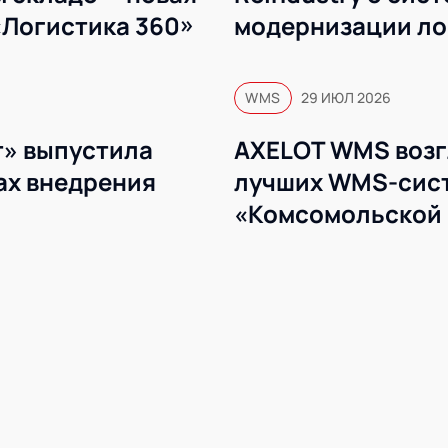
«Логистика 360»
модернизации ло
WMS
WMS
29 ИЮЛ 2026
» выпустила
AXELOT WMS возг
ах внедрения
лучших WMS-сист
«Комсомольской