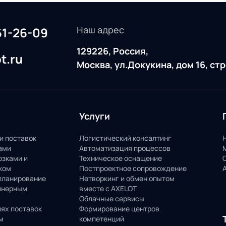
Наш адрес
61-26-09
129226, Россия,
t.ru
Москва, ул.Докукина, дом 16, ст
Услуги
и поставок
Логистический консалтинг
ами
Автоматизация процессов
озками и
Техническое оснащение
ком
Постпроектное сопровождение
планирование
Нетворкинг и обмен опытом
йнерным
вместе с AXELOT
Облачные сервисы
пях поставок
Формирование центров
м
компетенций