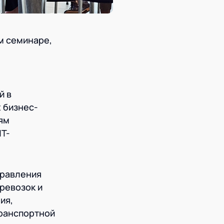
м семинаре,
й в
 бизнес-
ям
ИТ-
правления
ревозок и
ия,
ранспортной