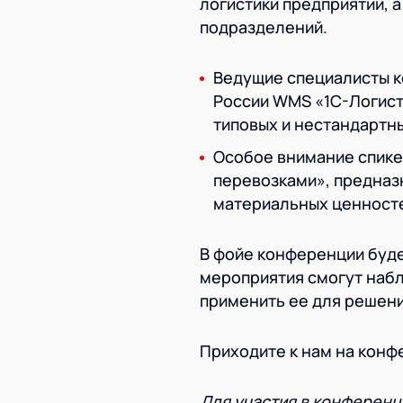
логистики предприятий, 
подразделений.
Ведущие специалисты к
России WMS «1С-Логист
типовых и нестандартн
Особое внимание спике
перевозками», предназ
материальных ценностей
В фойе конференции буде
мероприятия смогут наб
применить ее для решени
Приходите к нам на конф
Для участия в конферен