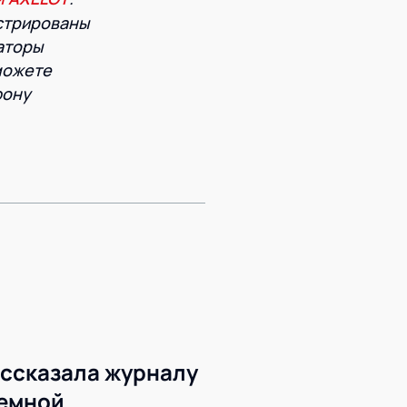
истрированы
аторы
 можете
фону
ссказала журналу
темной