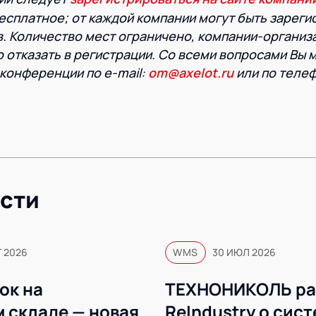
есплатное; от каждой компании могут быть зарег
в. Количество мест ограничено, компании-организ
о отказать в регистрации. Со всеми вопросами Вы
 конференции по e-mail:
om@axelot.ru
или по теле
сти
Г 2026
WMS
30 ИЮЛ 2026
ок на
ТЕХНОНИКОЛЬ ра
 складе — новая
ReIndustry о сис